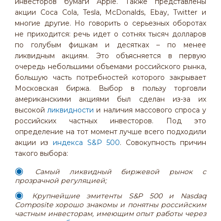
инвесторов бумаги Apple. Также представлены
акции Coca Cola, Tesla, McDonalds, Ebay, Twitter и
многие другие. Но говорить о серьезных оборотах
не приходится: речь идет о сотнях тысяч долларов
по голубым фишкам и десятках – по менее
ликвидным акциям. Это объясняется в первую
очередь небольшими объемами российского рынка,
большую часть потребностей которого закрывает
Московская биржа. Выбор в пользу торговли
американскими акциями был сделан из-за их
высокой
ликвидности
и наличия массового спроса у
российских частных инвесторов. Под это
определение на тот момент лучше всего подходили
акции из
индекса S&P 500
. Совокупность причин
такого выбора:
Самый ликвидный биржевой рынок с
прозрачной регуляцией;
Крупнейшие эмитенты
S
&
P
500 и
Nasdaq
Composite
хорошо знакомы и понятны российским
частным инвесторам, имеющим опыт работы через