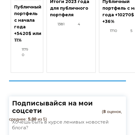
Итоги 2023 года
Публичный
Публичный
для публичного
портфель с н
портфель
портфеля
года +10270$
с начала
+36%
1381
4
года
1710
5
+5420$ или
11%
1179
0
Подписывайся на мои
соцсети
(
8
оценок,
среднее:
5,00
из 5)
Хочешь быть в курсе ленивых новостей
блога?