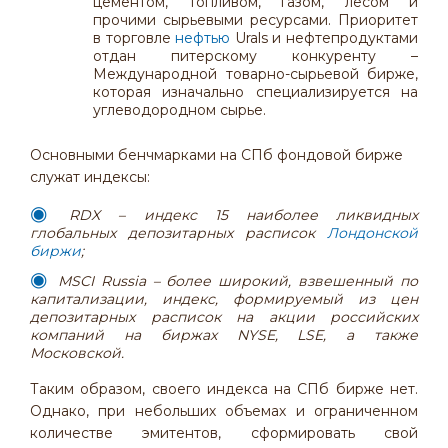
цементом, топливом, газом, лесом и
прочими сырьевыми ресурсами. Приоритет
в торговле
нефтью
Urals и нефтепродуктами
отдан питерскому конкуренту –
Международной товарно-сырьевой бирже,
которая изначально специализируется на
углеводородном сырье.
Основными бенчмарками на СПб фондовой бирже
служат индексы:
RDX
– индекс 15 наиболее ликвидных
глобальных депозитарных расписок
Лондонской
биржи
;
MSCI
Russia
– более широкий, взвешенный по
капитализации, индекс, формируемый из цен
депозитарных расписок на акции российских
компаний на биржах
NYSE
,
LSE
, а также
Московской.
Таким образом, своего индекса на СПб бирже нет.
Однако, при небольших объемах и ограниченном
количестве эмитентов, сформировать свой