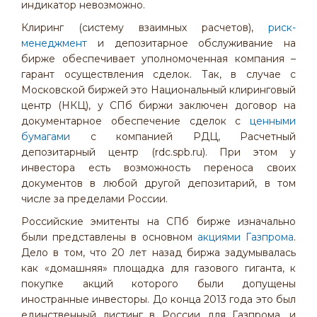
индикатор невозможно.
Клиринг (систему взаимных расчетов),
риск-
менеджмент
и депозитарное обслуживание на
бирже обеспечивает уполномоченная компания –
гарант осуществления сделок. Так, в случае с
Московской биржей это Национальный клиринговый
центр (НКЦ), у СПб биржи заключен договор на
документарное обеспечение сделок с
ценными
бумагами
с компанией РДЦ, Расчетный
депозитарный центр (rdc.spb.ru). При этом у
инвестора есть возможность переноса своих
документов в любой другой депозитарий, в том
числе за пределами России.
Российские эмитенты на СПб бирже изначально
были представлены в основном
акциями Газпрома
.
Дело в том, что 20 лет назад биржа задумывалась
как «домашняя» площадка для газового гиганта, к
покупке акций которого были допущены
иностранные инвесторы. До конца 2013 года это был
единственный листинг в России для Газпрома, и