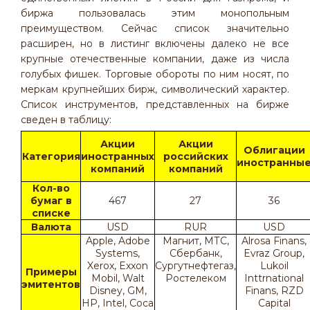
биржа пользовалась этим монопольным
преимуществом. Сейчас список значительно
расширен, но в листинг включены далеко не все
крупные отечественные компании, даже из числа
голубых фишек. Торговые обороты по ним носят, по
меркам крупнейших бирж, символический характер.
Список инструментов, представленных на бирже
сведен в таблицу:
Акции
Акции
Облигации
Категория
иностранных
российских
иностранны
компаний
компаний
Кол-во
бумаг в
467
27
36
списке
Валюта
USD
RUR
USD
Apple, Adobe
Магнит, МТС,
Alrosa Finans,
Systems,
Сбербанк,
Evraz Group,
Xerox, Exxon
Сургутнефтегаз,
Lukoil
Примеры
Mobil, Walt
Ростелеком
Inttrnational
эмитентов
Disney, GM,
Finans, RZD
HP, Intel, Coca
Capital