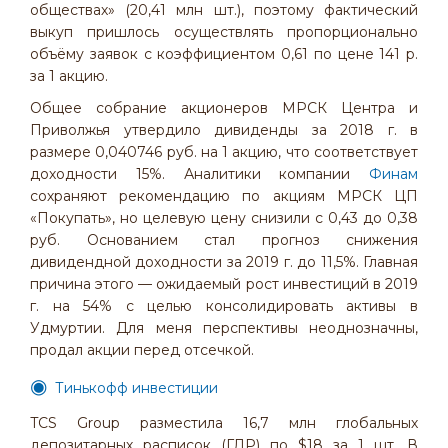
обществах» (20,41 млн шт.), поэтому фактический
выкуп пришлось осуществлять пропорционально
объёму заявок с коэффициентом 0,61 по цене 141 р.
за 1 акцию.
Общее собрание акционеров МРСК Центра и
Приволжья утвердило дивиденды за 2018 г. в
размере 0,040746 руб. на 1 акцию, что соответствует
доходности 15%. Аналитики компании
Финам
сохраняют рекомендацию по акциям МРСК ЦП
«Покупать», но целевую цену снизили с 0,43 до 0,38
руб. Основанием стал прогноз снижения
дивидендной доходности за 2019 г. до 11,5%. Главная
причина этого — ожидаемый рост инвестиций в 2019
г. на 54% с целью консолидировать активы в
Удмуртии. Для меня перспективы неоднозначны,
продал акции перед отсечкой.
Тинькофф инвестиции
TCS Group разместила 16,7 млн глобальных
депозитарных расписок (ГДР) по $18 за 1 шт. В