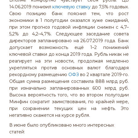
Вполне комфортно чувствует себя рубль. ЦБ
14.06.2019 понизил
ключевую ставку
до 7,5% годовых.
Свою позицию банк пояснил тем, что рост
экономики в 1 полугодии оказался хуже ожиданий,
при этом прогноз годовой инфляции снижен с 4,7–
5,2% до 4,2–4,7%. Следующее заседание совета
директоров запланировано на 26.07.2019 года. Банк
допускает возможность ещё 1–2 понижений
ключевой ставки до конца 2019 года. Рубль никак не
реагирует на эти новости, продолжая медленно
укрепляться против основных валют благодаря
рекордному размещению
ОФЗ
во 2 квартале 2019-го.
Общая сумма размещения составила 888 млрд руб.
при изначально запланированных 600 млрд руб.
Высока вероятность того, что во втором полугодии
Минфин сократит заимствования, по крайней мере,
при сохранении текущих цен на нефть. Это
негативно скажется на курсе рубля.
В июне было опубликовано много интересных
статей: