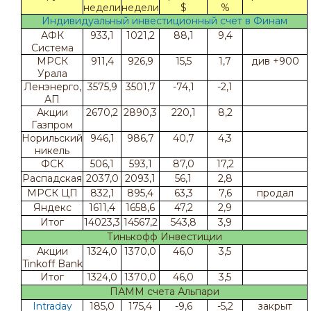
недели
недели
$
%
Индивидуальный инвестиционный счет в Финам
АФК
933,1
1021,2
88,1
9,4
Система
МРСК
911,4
926,9
15,5
1,7
див +900
Урала
Ленэнерго,
3575,9
3501,7
-74,1
-2,1
АП
Акции
2670,2
2890,3
220,1
8,2
Газпром
Норильский
946,1
986,7
40,7
4,3
никель
ФСК
506,1
593,1
87,0
17,2
Распадская
2037,0
2093,1
56,1
2,8
МРСК ЦП
832,1
895,4
63,3
7,6
продал
Яндекс
1611,4
1658,6
47,2
2,9
Итог
14023,3
14567,2
543,8
3,9
Тинькофф Инвестиции
Акции
1324,0
1370,0
46,0
3,5
Tinkoff Bank
Итог
1324,0
1370,0
46,0
3,5
ПАММ счета Альпари
Intraday
185,0
175,4
-9,6
-5,2
закрыт