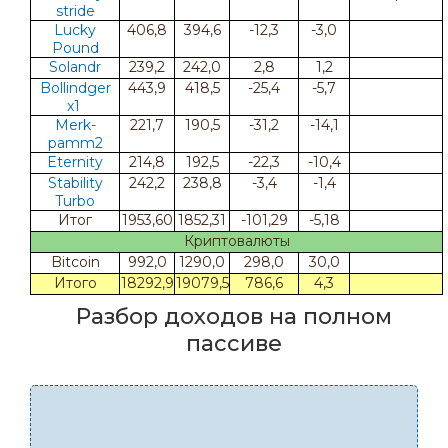
stride
Lucky
406,8
394,6
-12,3
-3,0
Pound
Solandr
239,2
242,0
2,8
1,2
Bollindger
443,9
418,5
-25,4
-5,7
x1
Merk-
221,7
190,5
-31,2
-14,1
pamm2
Eternity
214,8
192,5
-22,3
-10,4
Stability
242,2
238,8
-3,4
-1,4
Turbo
Итог
1953,60
1852,31
-101,29
-5,18
Криптовалюты
Bitcoin
992,0
1290,0
298,0
30,0
Итого
18292,9
19079,5
786,6
4,3
Разбор доходов на полном
пассиве