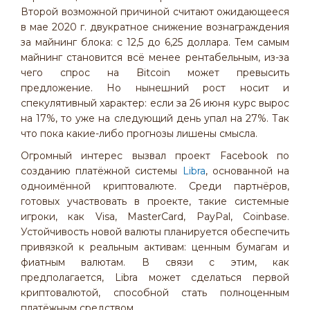
Второй возможной причиной считают ожидающееся
в мае 2020 г. двукратное снижение вознаграждения
за майнинг блока: с 12,5 до 6,25 доллара. Тем самым
майнинг становится всё менее рентабельным, из-за
чего спрос на Bitcoin может превысить
предложение. Но нынешний рост носит и
спекулятивный характер: если за 26 июня курс вырос
на 17%, то уже на следующий день упал на 27%. Так
что пока какие-либо прогнозы лишены смысла.
Огромный интерес вызвал проект Facebook по
созданию платёжной системы
Libra
, основанной на
одноимённой криптовалюте. Среди партнёров,
готовых участвовать в проекте, такие системные
игроки, как Visa, MasterCard, PayPal, Coinbase.
Устойчивость новой валюты планируется обеспечить
привязкой к реальным активам: ценным бумагам и
фиатным валютам. В связи с этим, как
предполагается, Libra может сделаться первой
криптовалютой, способной стать полноценным
платёжным средством.