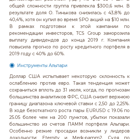
общей сложности группа привлекла $300,6 млн. В
результате доля О. Тинькова снизилась с 43,8% до
40,4%, хотя он купил во время SPO акций на $10 млн.
В рамках подготовки к этой кампании по
рекомендации инвесторов, TCS Group заморозила
выплату дивидендов до конца 2019 г. Компания
повысила прогноз по росту кредитного портфеля в
2019 году с 40% до 60%.
Инструменты Альпари
Доллар США испытывает некоторую склонность к
ослаблению против евро. Такая тенденция может
сохраниться вплоть до 31 июля, когда, по прогнозам
большинства аналитиков ФРС, США снизит верхнюю
границу диапазона ключевой ставки с 2,50 до 2,25%.
В ходе безоткатного роста пары EURUSD с 19.06 по
25.05 более чем на 200 пунктов, убытки показали
большинство из счетов ПАММ портфеля Альпари.
Особенно резкие просадки возникли у лидеров
доходности: Eternity и Merk-pamm2. Судя по