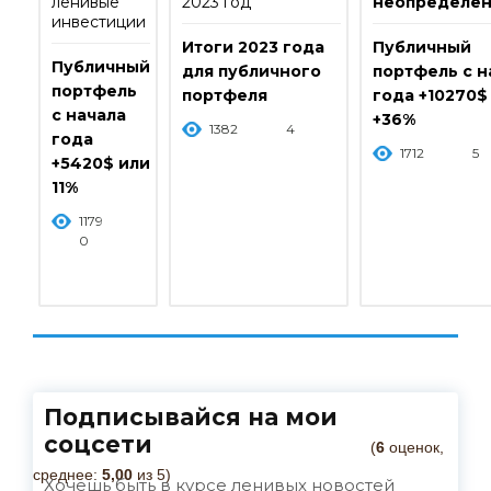
ленивые
2023 год
неопределен
инвестиции
Итоги 2023 года
Публичный
Публичный
для публичного
портфель с н
портфель
портфеля
года +10270$
с начала
+36%
1382
4
года
1712
5
+5420$ или
11%
1179
0
Подписывайся на мои
соцсети
(
6
оценок,
среднее:
5,00
из 5)
Хочешь быть в курсе ленивых новостей