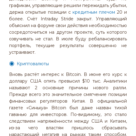
графикам, управляющие решили пережидать убытки,
держа открытые позиции с
кредитным плечом
20 и
более. Счёт Intraday Stride закрыт. Управляющий
объяснил на форуме свои действия необходимостью
сосредоточиться на другом проекте, суть которого
озвучивать не стал. В июле буду ребалансировать
портфель, текущие результаты совершенно не
устраивают.
Криптовалюты
Вновь растёт интерес к Bitcoin. В июне его курс к
доллару США опять превысил $10 тыс. Аналитики
называют 2 основные причины нового ралли.
Прежде всего это значительное смягчение позиции
финансовых регуляторов Китая. В официальной
газете «Синьхуа» Bitcoin был даже назван тихой
гаванью для инвесторов. По-видимому, это стало
следствием напряжённости между США и Китаем,
из-за чего властям пришлось сбрасывать
нарастающий негатив на рынках таким способом.