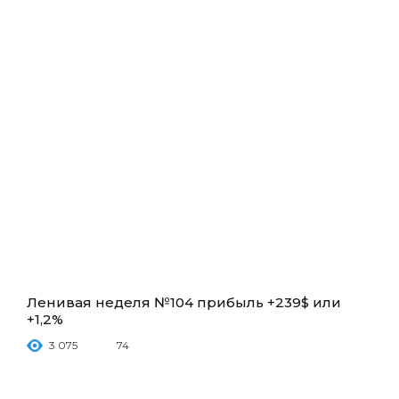
Ленивая неделя №104 прибыль +239$ или
+1,2%
3 075
74