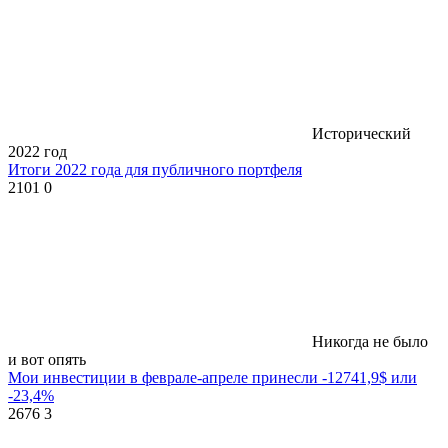
Исторический
2022 год
Итоги 2022 года для публичного портфеля
2101
0
Никогда не было
и вот опять
Мои инвестиции в феврале-апреле принесли -12741,9$ или
-23,4%
2676
3