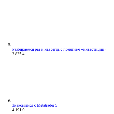
Разбираемся раз и навсегда с понятием «инвестиции»
3 835
4
Знакомимся с Metatrader 5
4 191
0