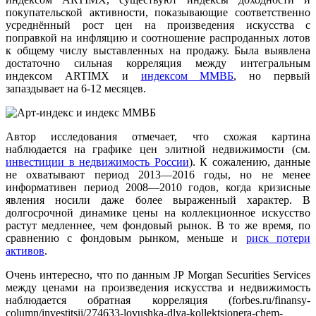
покупательской активности, показывающие соответственно
усреднённый рост цен на произведения искусства с
поправкой на инфляцию и соотношение распроданных лотов
к общему числу выставленных на продажу. Была выявлена
достаточно сильная корреляция между интегральным
индексом ARTIMX и
индексом ММВБ
, но первый
запаздывает на 6-12 месяцев.
Автор исследования отмечает, что схожая картина
наблюдается на графике цен элитной недвижимости (см.
инвестиции в недвижимость России
). К сожалению, данные
не охватывают период 2013—2016 годы, но не менее
информативен период 2008—2010 годов, когда кризисные
явления носили даже более выраженный характер. В
долгосрочной динамике цены на коллекционное искусство
растут медленнее, чем фондовый рынок. В то же время, по
сравнению с фондовым рынком, меньше и
риск потери
активов
.
Очень интересно, что по данным JP Morgan Securities Services
между ценами на произведения искусства и недвижимость
наблюдается обратная корреляция (forbes.ru/finansy-
column/investitsii/274633-lovushka-dlya-kollektsionera-chem-