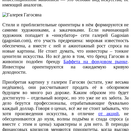
имеющий аналогов.
Стили и приблизительные ориентиры в нём формируются не
самими художниками, а заказчиками. Если начинающий
художник попадает в «инкубатор» сети галерей Gagosian
(gagosian.com), его участь предрешена: мировая известность
обеспечена, а вместе с ней и ажиотажный рост спроса на
новые картины. Не стоит думать, что инвесторы – тонкие
ценители искусства. Но всё дело в том, что бренд Гагосян в
живописи подобен бренду
Баффета на фондовом рынке
.
Инвесторы ориентируются на ожидаемую кривую
доходности.
Приобретая картину у галереи Гагосян (кстати, уже весьма
недёшево), они рассчитывают продать её в обозримом
будущем во много раз дороже. Каким образом это будет
достигнуто – отдельный вопрос, но это уже не их забота. За
дело берутся профессионалы, отрабатывающие буквально
каждый доллар. Говоря о ценах, всё же не стоит забывать, что
хотя произведения искусства, в отличие
от акций
, не
обесцениваются до нуля, волны подъёма и спада спроса (а
вместе с этим и цены) характерны и для него. В периоды
финансовых кризисов меняются приоритеты, когда высоко