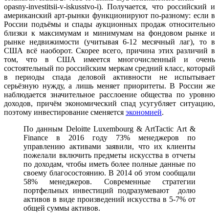
opasny-investitsii-v-iskusstvo-i). Получается, что российский и
американский арт-рынки функционируют по-разному: если в
России подъёмы и спады аукционных продаж относительно
близки к максимумам и минимумам на фондовом рынке и
рынке недвижимости (учитывая 6-12 месячный лаг), то в
США всё наоборот. Скорее всего, причина этих различий в
том, что в США имеется многочисленный и очень
состоятельный по российским меркам средний класс, который
в периоды спада деловой активности не испытывает
серьёзную нужду, а лишь меняет приоритеты. В России же
наблюдается значительное расслоение общества по уровню
доходов, причём экономический спад усугубляет ситуацию,
поэтому инвестирование сменяется
экономией
.
По данным Deloitte Luxembourg & ArtTactic Art &
Finance в 2016 году 73% менеджеров по
управлению активами заявили, что их клиенты
пожелали включить предметы искусства в отчеты
по доходам, чтобы иметь более полные данные по
своему благосостоянию. В 2014 об этом сообщали
58% менеджеров. Современные стратегии
портфельных инвестиций подразумевают долю
активов в виде произведений искусства в 5-7% от
общей суммы активов.