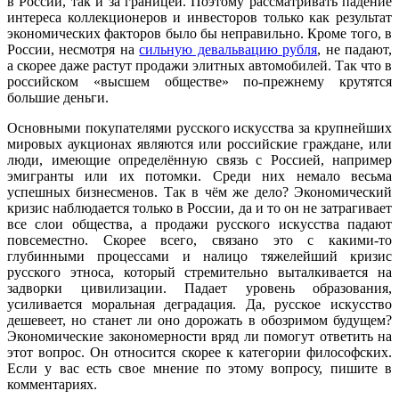
в России, так и за границей. Поэтому рассматривать падение
интереса коллекционеров и инвесторов только как результат
экономических факторов было бы неправильно. Кроме того, в
России, несмотря на
сильную девальвацию рубля
, не падают,
а скорее даже растут продажи элитных автомобилей. Так что в
российском «высшем обществе» по-прежнему крутятся
большие деньги.
Основными покупателями русского искусства за крупнейших
мировых аукционах являются или российские граждане, или
люди, имеющие определённую связь с Россией, например
эмигранты или их потомки. Среди них немало весьма
успешных бизнесменов. Так в чём же дело? Экономический
кризис наблюдается только в России, да и то он не затрагивает
все слои общества, а продажи русского искусства падают
повсеместно. Скорее всего, связано это с какими-то
глубинными процессами и налицо тяжелейший кризис
русского этноса, который стремительно выталкивается на
задворки цивилизации. Падает уровень образования,
усиливается моральная деградация. Да, русское искусство
дешевеет, но станет ли оно дорожать в обозримом будущем?
Экономические закономерности вряд ли помогут ответить на
этот вопрос. Он относится скорее к категории философских.
Если у вас есть свое мнение по этому вопросу, пишите в
комментариях.