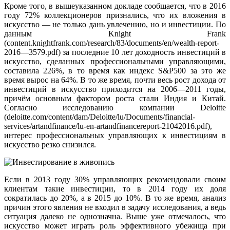
Кроме того, в вышеуказанном докладе сообщается, что в 2016
году 72% коллекционеров признались, что их вложения в
искусство — не только дань увлечению, но и инвестиции. По
данным Knight Frank
(content.knightfrank.com/research/83/documents/en/wealth-report-
2016—3579.pdf) за последние 10 лет доходность инвестиций в
искусство, сделанных профессиональными управляющими,
составила 226%, в то время как индекс S&P500 за это же
время вырос на 64%. В то же время, почти весь рост дохода от
инвестиций в искусство приходится на 2006—2011 годы,
причём основным фактором роста стали Индия и Китай.
Согласно исследованию компании Deloitte
(deloitte.com/content/dam/Deloitte/lu/Documents/financial-
services/artandfinance/lu-en-artandfinancereport-21042016.pdf),
интерес профессиональных управляющих к инвестициям в
искусство резко снизился.
Если в 2013 году 30% управляющих рекомендовали своим
клиентам такие инвестиции, то в 2014 году их доля
сократилась до 20%, а в 2015 до 10%. В то же время, анализ
причин этого явления не входил в задачу исследования, а ведь
ситуация далеко не однозначна. Выше уже отмечалось, что
искусство может играть роль эффективного убежища при