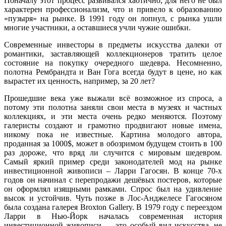
Поначалу этот процесс развивался хаотично, для него не был
характерен профессионализм, что и привело к образованию
«пузыря» на рынке. В 1991 году он лопнул, с рынка ушли
многие участники, а оставшиеся учли чужие ошибки.
Современные инвесторы в предметы искусства далеки от
романтики, заставляющей коллекционеров тратить целое
состояние на покупку очередного шедевра. Несомненно,
полотна Рембрандта и Ван Гога всегда будут в цене, но как
вырастет их ценность, например, за 20 лет?
Прошедшие века уже выжали всё возможное из спроса, а
потому эти полотна заняли свои места в музеях и частных
коллекциях, и эти места очень редко меняются. Поэтому
галеристы создают и грамотно продвигают новые имена,
никому пока не известные. Картина молодого автора,
проданная за 1000$, может в обозримом будущем стоить в 100
раз дороже, что вряд ли случится с мировым шедевром.
Самый яркий пример среди законодателей мод на рынке
инвестиционной живописи – Ларри Гагосян. В конце 70-х
годов он начинал с перепродажи дешёвых постеров, которые
он оформлял изящными рамками. Спрос был на удивление
высок и устойчив. Чуть позже в Лос-Анджелесе Гагосяном
была создана галерея Broxton Gallery. В 1979 году с переездом
Ларри в Нью-Йорк началась современная история
инвестиционной живописи — это особый вид искусства, не