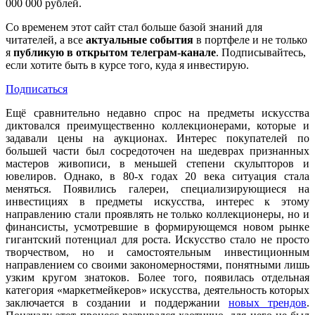
000 000 рублей.
Со временем этот сайт стал больше базой знаний для
читателей, а все
актуальные события
в портфеле и не только
я
публикую в открытом телеграм-канале
. Подписывайтесь,
если хотите быть в курсе того, куда я инвестирую.
Подписаться
Ещё сравнительно недавно спрос на предметы искусства
диктовался преимущественно коллекционерами, которые и
задавали цены на аукционах. Интерес покупателей по
большей части был сосредоточен на шедеврах признанных
мастеров живописи, в меньшей степени скульпторов и
ювелиров. Однако, в 80-х годах 20 века ситуация стала
меняться. Появились галереи, специализирующиеся на
инвестициях в предметы искусства, интерес к этому
направлению стали проявлять не только коллекционеры, но и
финансисты, усмотревшие в формирующемся новом рынке
гигантский потенциал для роста. Искусство стало не просто
творчеством, но и самостоятельным инвестиционным
направлением со своими закономерностями, понятными лишь
узким кругом знатоков. Более того, появилась отдельная
категория «маркетмейкеров» искусства, деятельность которых
заключается в создании и поддержании
новых трендов
.