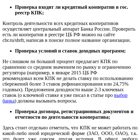
Проверка входит ли кредитный кооператив в гос.
реестр КПК;
Контроль деятельности всех кредитных кооперативов
осуществляет центральный аппарат Банка России. Проверить
есть ли кооператив в реестре ЦБ РФ можно на сайте
cbr.ru/sbrfr, написав в поиске полное название организации.
Проверка условий и ставок доходных программ;
Не слишком ли большой процент предлагает КПК по
сравнению со средним значением по рынку и ограничению
регулятора (например, в январе 2015 ЦБ РФ
рекомендовал всем КПК не делать ставку по использованию
сбережений более 3 ставок рефинансирования или 24,75%
годовых). Предложения доходности выше 2-3 ключевых
ставок (о ключевой ставке я уже писал в статье про
выбор
банка
) должны вызывать вопросы.
Проверка договора, регистрационных документов и
отчетности по деятельности кооператива;
Здесь стоит отдельно отметить, что КПК не может работать по
какой-либо иной юридической форме (ЗАО, ООО, ОАО), т.к.
это будет уже совсем другая история. В офисе любого