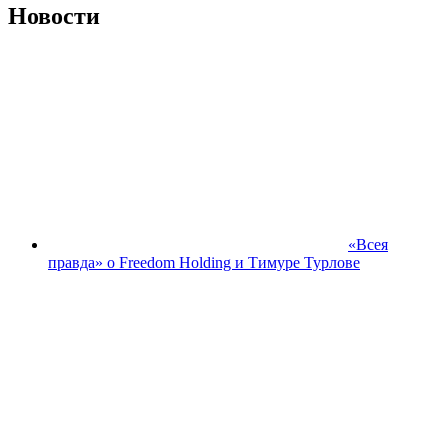
Новости
«Всея
правда» о Freedom Holding и Тимуре Турлове