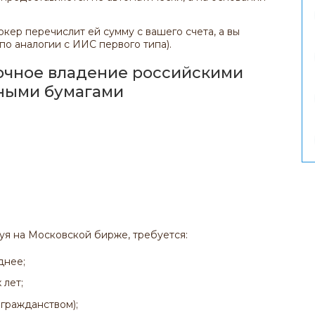
кер перечислит ей сумму с вашего счета, а вы
 по аналогии с ИИС первого типа).
рочное владение российскими
ными бумагами
я на Московской бирже, требуется:
днее;
 лет;
 гражданством);