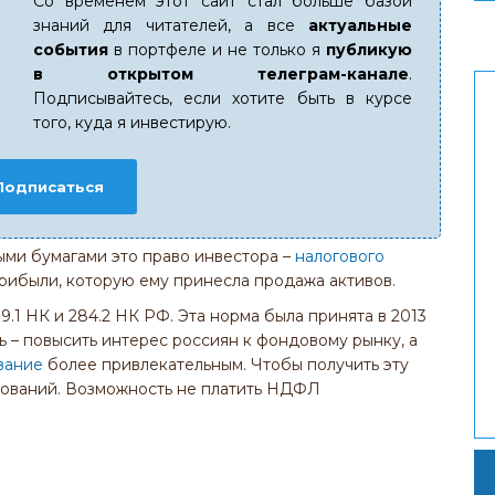
Со временем этот сайт стал больше базой
знаний для читателей, а все
актуальные
события
в портфеле и не только я
публикую
в открытом телеграм-канале
.
Подписывайтесь, если хотите быть в курсе
того, куда я инвестирую.
Подписаться
ыми бумагами это право инвестора –
налогового
рибыли, которую ему принесла продажа активов.
9.1 НК и 284.2 НК РФ. Эта норма была принята в 2013
ль – повысить интерес россиян к фондовому рынку, а
вание
более привлекательным. Чтобы получить эту
ебований. Возможность не платить НДФЛ