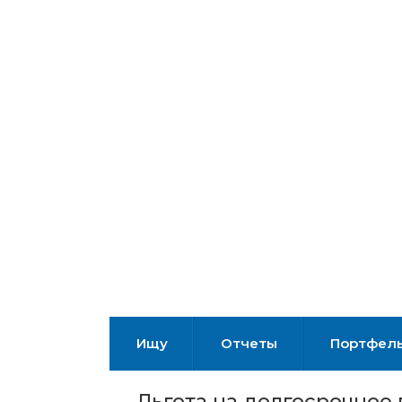
Ищу
Отчеты
Портфел
Льгота на долгосрочное