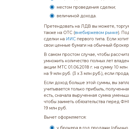
местом проведения сделки;
величиной дохода.
Претендовать на ЛДВ вы можете, торгу
также на ОТС (
внебиржевом рынке
). П
сделки на
ИИС
первого типа. Если хоти
свои ценные бумаги на обычный брокерск
В самом простом случае, чтобы рассчита
умножить количество полных лет владен
акции МТС 01.06.2018 г. на сумму 10 м
на 9 млн руб. (3 х 3 млн руб.), если прод
Если доход больше этой суммы, вы запл
учитывается только прибыль, полученна
есть, сначала вырученная сумма уменьша
чтобы заиметь обязательства перед ФНС
19 млн руб.
Вычет оформляется:
у брокера в год продажи (обычно