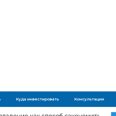
ь
Куда инвестировать
Консультации
 владение как способ сэкономить