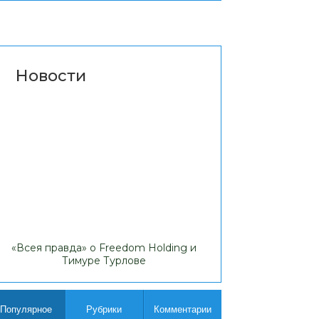
Новости
«Всея правда» о Freedom Holding и
Липовые доходы
Тимуре Турлове
Comp
Популярное
Рубрики
Комментарии