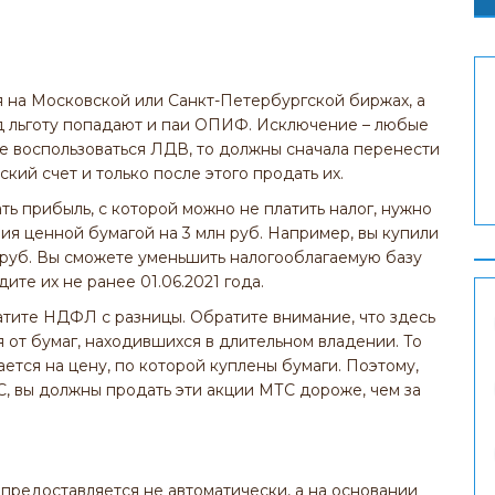
я на Московской или Санкт-Петербургской биржах, а
од льготу попадают и паи ОПИФ. Исключение – любые
те воспользоваться ЛДВ, то должны сначала перенести
ий счет и только после этого продать их.
ть прибыль, с которой можно не платить налог, нужно
ия ценной бумагой на 3 млн руб. Например, вы купили
лн руб. Вы сможете уменьшить налогооблагаемую базу
адите их не ранее 01.06.2021 года.
атите НДФЛ с разницы. Обратите внимание, что здесь
я от бумаг, находившихся в длительном владении. То
ется на цену, по которой куплены бумаги. Поэтому,
, вы должны продать эти акции МТС дороже, чем за
 предоставляется не автоматически, а на основании