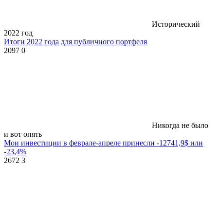
Исторический
2022 год
Итоги 2022 года для публичного портфеля
2097
0
Никогда не было
и вот опять
Мои инвестиции в феврале-апреле принесли -12741,9$ или
-23,4%
2672
3