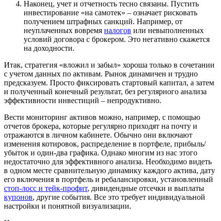
Наконец, учет и отчетность тесно связаны. Пустить
инвестирование «на самотек» – означает рисковать
получением штрафных санкций. Например, от
неуплаченных вовремя
налогов
или невыполненных
условий договора с брокером. Это негативно скажется
на доходности.
Итак, стратегия «вложил и забыл» хороша только в сочетании
с учетом данных по активам. Рынок динамичен и трудно
предсказуем. Просто фиксировать стартовый капитал, а затем
и полученный конечный результат, без регулярного анализа
эффективности инвестиций – непродуктивно.
Вести мониторинг активов можно, например, с помощью
отчетов брокера, которые регулярно приходят на почту и
отражаются в личном кабинете. Обычно они включают
изменения котировок, распределение в портфеле, прибыль/
убыток и один-два графика. Однако многим из нас этого
недостаточно для эффективного анализа. Необходимо видеть
в одном месте сравнительную динамику каждого актива, дату
его включения в портфель и ребалансировки, установленный
стоп-лосс и тейк-профит
, дивидендные отсечки и выплаты
купонов
, другие события. Все это требует индивидуальной
настройки и понятной визуализации.