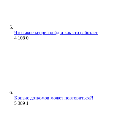
Что такое керри трейд и как это работает
4 108
0
Кризис доткомов может повториться?!
5 389
1