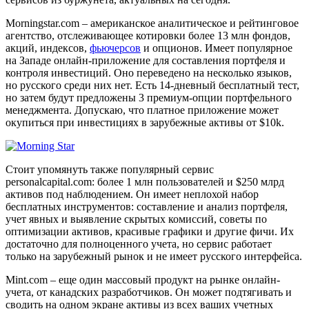
Morningstar.com – американское аналитическое и рейтинговое
агентство, отслеживающее котировки более 13 млн фондов,
акций, индексов,
фьючерсов
и опционов. Имеет популярное
на Западе онлайн-приложение для составления портфеля и
контроля инвестиций. Оно переведено на несколько языков,
но русского среди них нет. Есть 14-дневный бесплатный тест,
но затем будут предложены 3 премиум-опции портфельного
менеджмента. Допускаю, что платное приложение может
окупиться при инвестициях в зарубежные активы от $10k.
Стоит упомянуть также популярный сервис
personalcapital.com: более 1 млн пользователей и $250 млрд
активов под наблюдением. Он имеет неплохой набор
бесплатных инструментов: составление и анализ портфеля,
учет явных и выявление скрытых комиссий, советы по
оптимизации активов, красивые графики и другие фичи. Их
достаточно для полноценного учета, но сервис работает
только на зарубежный рынок и не имеет русского интерфейса.
Mint.com – еще один массовый продукт на рынке онлайн-
учета, от канадских разработчиков. Он может подтягивать и
сводить на одном экране активы из всех ваших учетных