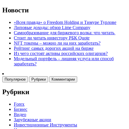
Новости
«Всея правда» о Freedom Holding и Тимуре Турлове
Липовые доходы: обзор Lime Company
Самообразование для биржевого волка: что читать
Стоит ли читать инвестору РБК Quote
NFT токены – можно ли на них заработать?
Рейтинг самых дорогих акций на бирже
Из чего состоят активы российских олигархов?
Модельный портфель – лишняя услуга или способ
заработать?
Популярное
Рубрики
Комментарии
Рубрики
Forex
Бизнес
Видео
Зарубежные акции
Инвестиционные Инструменты