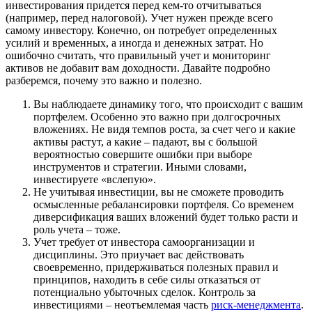
инвестирования придется перед кем-то отчитываться
(например, перед налоговой). Учет нужен прежде всего
самому инвестору. Конечно, он потребует определенных
усилий и временных, а иногда и денежных затрат. Но
ошибочно считать, что правильный учет и мониторинг
активов не добавит вам доходности. Давайте подробно
разберемся, почему это важно и полезно.
Вы наблюдаете динамику того, что происходит с вашим
портфелем. Особенно это важно при долгосрочных
вложениях. Не видя темпов роста, за счет чего и какие
активы растут, а какие – падают, вы с большой
вероятностью совершите ошибки при выборе
инструментов и стратегии. Иными словами,
инвестируете «вслепую».
Не учитывая инвестиции, вы не сможете проводить
осмысленные ребалансировки портфеля. Со временем
диверсификация ваших вложений будет только расти и
роль учета – тоже.
Учет требует от инвестора самоорганизации и
дисциплины. Это приучает вас действовать
своевременно, придерживаться полезных правил и
принципов, находить в себе силы отказаться от
потенциально убыточных сделок. Контроль за
инвестициями – неотъемлемая часть
риск-менеджмента
.