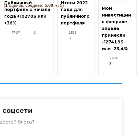
Публичный
Итоги 2022
(
1
оценок, среднее:
5,00
из 5)
Мои
портфель с начала
года для
инвестиции
года +10270$ или
публичного
в феврале-
+36%
портфеля
апреле
1707
5
2101
принесли
0
-12741,9$
или -23,4%
2676
3
 соцсети
востей блога?