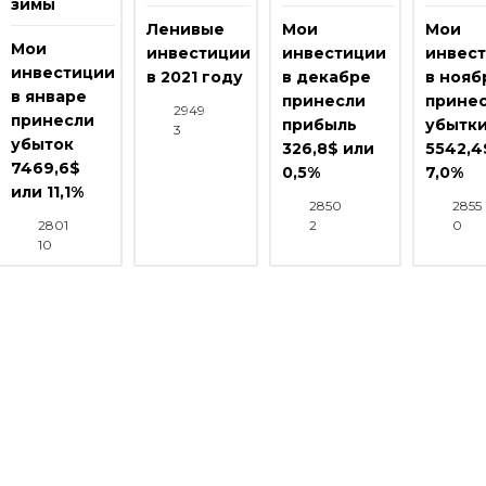
зимы
Ленивые
Мои
Мои
Мои
инвестиции
инвестиции
инвес
инвестиции
в 2021 году
в декабре
в нояб
в январе
принесли
прине
2949
принесли
прибыль
убытк
3
убыток
326,8$ или
5542,4
7469,6$
0,5%
7,0%
или 11,1%
2850
2855
2801
2
0
10