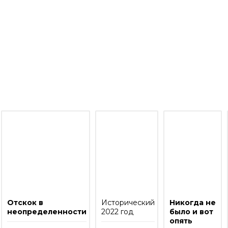
о моим инвестициям
Отскок в
Исторический
Никогда не
неопределенности
2022 год
было и вот
опять