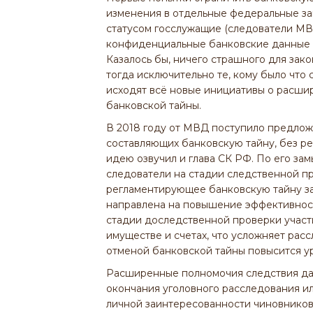
изменения в отдельные федеральные за
статусом госслужащие (следователи МВ
конфиденциальные банковские данные п
Казалось бы, ничего страшного для зак
тогда исключительно те, кому было что 
исходят всё новые инициативы о расш
банковской тайны.
В 2018 году от МВД поступило предлож
составляющих банковскую тайну, без ре
идею озвучил и глава СК РФ. По его за
следователи на стадии следственной пр
регламентирующее банковскую тайну за
направлена на повышение эффективност
стадии доследственной проверки участ
имуществе и счетах, что усложняет рас
отменой банковской тайны повысится у
Расширенные полномочия следствия д
окончания уголовного расследования ил
личной заинтересованности чиновников 