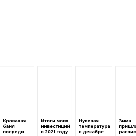
Кровавая
Итоги моих
Нулевая
Зима
баня
инвестиций
температура
пришла
посреди
в 2021 году
в декабре
распи