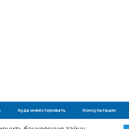
ь
Куда инвестировать
Консультации
тменить банковскую тайну