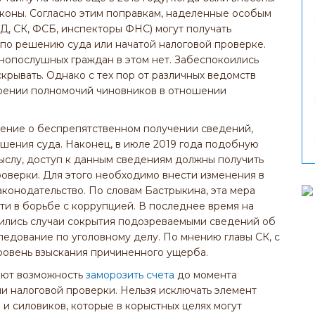
коны. Согласно этим поправкам, наделенные особым
Д, СК, ФСБ, инспекторы ФНС) могут получать
о решению суда или начатой налоговой проверке.
онопослушных граждан в этом нет. Забеспокоились
скрывать. Однако с тех пор от различных ведомств
ирении полномочий чиновников в отношении
ение о беспрепятственном получении сведений,
шения суда. Наконец, в июле 2019 года подобную
мыслу, доступ к данным сведениям должны получить
оверки. Для этого необходимо внести изменения в
конодательство. По словам Бастрыкина, эта мера
и в борьбе с коррупцией. В последнее время на
ились случаи сокрытия подозреваемыми сведений об
следование по уголовному делу. По мнению главы СК, с
ровень взыскания причиненного ущерба.
ают возможность
заморозить счета
до момента
и налоговой проверки. Нельзя исключать элемент
и силовиков, которые в корыстных целях могут