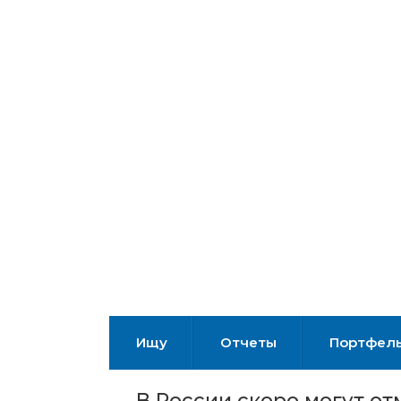
Ищу
Отчеты
Портфел
В России скоро могут о