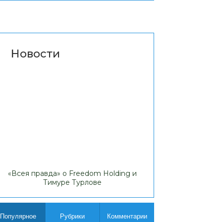
Новости
«Всея правда» о Freedom Holding и
Липовые доходы
Тимуре Турлове
Comp
Популярное
Рубрики
Комментарии