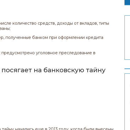
 числе количество средств, доходы от вкладов, типы
ваны;
ер, полученные банком при оформлении кредита
х предусмотрено уголовное преследование в
 посягает на банковскую тайну
тайну начались еще в 2013 году, когда были внесены