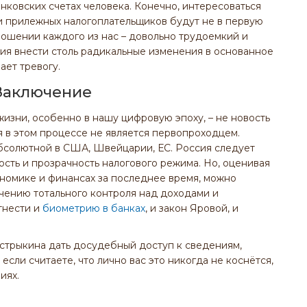
нковских счетах человека. Конечно, интересоваться
 прилежных налогоплательщиков будут не в первую
ношении каждого из нас – довольно трудоемкий и
ия внести столь радикальные изменения в основанное
ает тревогу.
Заключение
изни, особенно в нашу цифровую эпоху, – не новость
я в этом процессе не является первопроходцем.
абсолютной в США, Швейцарии, ЕС. Россия следует
ость и прозрачность налогового режима. Но, оценивая
ономике и финансах за последнее время, можно
учению тотального контроля над доходами и
тнести и
биометрию в банках
, и закон Яровой, и
астрыкина дать досудебный доступ к сведениям,
сли считаете, что лично вас это никогда не коснётся,
иях.