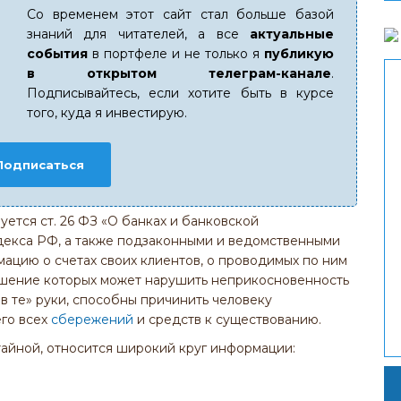
Со временем этот сайт стал больше базой
знаний для читателей, а все
актуальные
события
в портфеле и не только я
публикую
в открытом телеграм-канале
.
Подписывайтесь, если хотите быть в курсе
того, куда я инвестирую.
Подписаться
ется ст. 26 ФЗ «О банках и банковской
одекса РФ, а также подзаконными и ведомственными
цию о счетах своих клиентов, о проводимых по ним
лашение которых может нарушить неприкосновенность
 в те» руки, способны причинить человеку
его всех
сбережений
и средств к существованию.
айной, относится широкий круг информации: