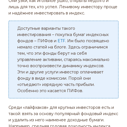
Они узки, как игольное ушко, открыты недолго и
лишь для тех, кто успел. Ленивому инвестору проще
и надёжнее инвестировать в индекс.
Доступные варианты такого
инвестирования – покупка бумаг индексных
фондов – ПИФов и
ETF
. Им было посвящено
немало статей на блоге. Здесь ограничимся
тем, что эти фонды берут на себя
управление активами, стараясь максимально
точно воспроизвести динамику индексов.
Эти и другие услуги инвестор оплачивает
фонду в виде комиссии. Порой они
«отъедают» изрядную часть прибыли.
Особенно это касается ПИФов.
Среди «лайфхаков» для крупных инвесторов есть и
такой: взять за основу популярный фондовый индекс
и удалить из него наименее доходные бумаги.
Например, средняя годовая доходность индекса