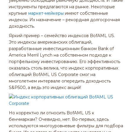
уверенно обходящий рыночную доходность. И такие
инструменты предлагаются на рынке. Некоторые
крупные
маркет-мейкеры
имеют собственные
индексы. Их назначение – рекордная долгосрочная
доходность.
Яркий пример – семейство индексов BofAML US.
Это индексы американских облигаций,
разработанные инвестиционным банком Bank of
America Merril Lynch на собственном подходе к
портфельному инвестированию. Его эффективность
оказалась столь велика, что индекс корпоративных
облигаций BofAML US Corporate смог на
многолетнем интервале опередить доходность
S&P500, а ведь это индекс акций!
Но корректно ли относить BofAML US к
бенчмаркам? Очевидно, нет. Во-первых, здесь
используются многоуровневые фильтры для подбора