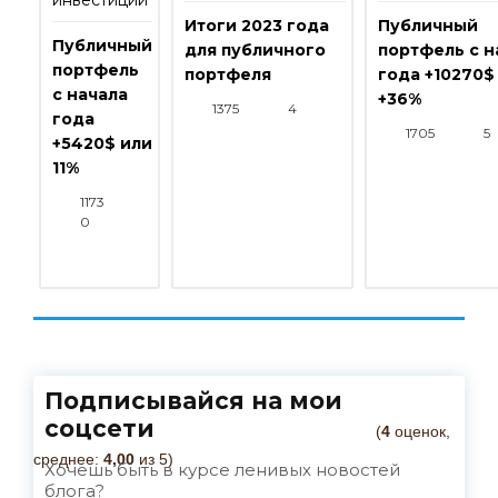
инвестиции
Итоги 2023 года
Публичный
Публичный
для публичного
портфель с н
портфель
портфеля
года +10270$
с начала
+36%
1375
4
года
1705
5
+5420$ или
11%
1173
0
Подписывайся на мои
соцсети
(
4
оценок,
среднее:
4,00
из 5)
Хочешь быть в курсе ленивых новостей
блога?