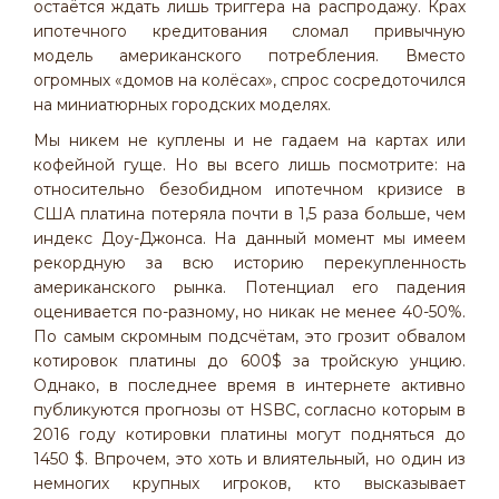
остаётся ждать лишь триггера на распродажу. Крах
ипотечного кредитования сломал привычную
модель американского потребления. Вместо
огромных «домов на колёсах», спрос сосредоточился
на миниатюрных городских моделях.
Мы никем не куплены и не гадаем на картах или
кофейной гуще. Но вы всего лишь посмотрите: на
относительно безобидном ипотечном кризисе в
США платина потеряла почти в 1,5 раза больше, чем
индекс Доу-Джонса. На данный момент мы имеем
рекордную за всю историю перекупленность
американского рынка. Потенциал его падения
оценивается по-разному, но никак не менее 40-50%.
По самым скромным подсчётам, это грозит обвалом
котировок платины до 600$ за тройскую унцию.
Однако, в последнее время в интернете активно
публикуются прогнозы от HSBC, согласно которым в
2016 году котировки платины могут подняться до
1450 $. Впрочем, это хоть и влиятельный, но один из
немногих крупных игроков, кто высказывает