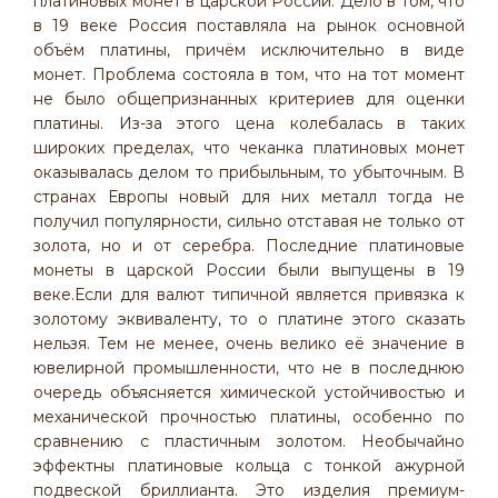
платиновых монет в царской России. Дело в том, что
в 19 веке Россия поставляла на рынок основной
объём платины, причём исключительно в виде
монет. Проблема состояла в том, что на тот момент
не было общепризнанных критериев для оценки
платины. Из-за этого цена колебалась в таких
широких пределах, что чеканка платиновых монет
оказывалась делом то прибыльным, то убыточным. В
странах Европы новый для них металл тогда не
получил популярности, сильно отставая не только от
золота, но и от серебра. Последние платиновые
монеты в царской России были выпущены в 19
веке.Если для валют типичной является привязка к
золотому эквиваленту, то о платине этого сказать
нельзя. Тем не менее, очень велико её значение в
ювелирной промышленности, что не в последнюю
очередь объясняется химической устойчивостью и
механической прочностью платины, особенно по
сравнению с пластичным золотом. Необычайно
эффектны платиновые кольца с тонкой ажурной
подвеской бриллианта. Это изделия премиум-