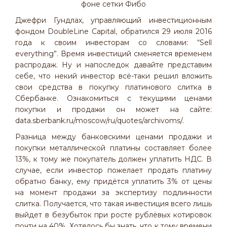
фоне сетки Фибо
Джефри Гундлах, управляющий инвестиционным
фондом DoubleLine Capital, обратился 29 июля 2016
года к своим инвесторам со словами: “Sell
everything”. Время инвестиций сменяется временем
распродаж. Ну и напоследок давайте представим
себе, что некий инвестор всё-таки решил вложить
свои средства в покупку платинового слитка в
Сбербанке. Ознакомиться с текущими ценами
покупки и продажи он может на сайте:
data.sberbank.ru/moscow/ru/quotes/archivoms/.
Разница между банковскими ценами продажи и
покупки металлической платины составляет более
13%, к тому же покупатель должен уплатить НДС. В
случае, если инвестор пожелает продать платину
обратно банку, ему придётся уплатить 3% от цены
на момент продажи за экспертизу подлинности
слитка. Получается, что такая инвестиция всего лишь
выйдет в безубыток при росте рублёвых котировок
почти на 40%. Хотелось бы знать, что к тому времени