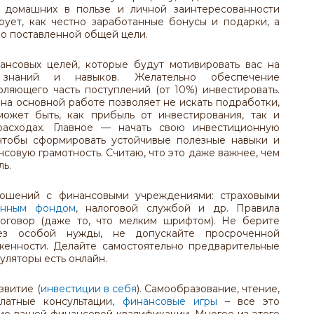
ь домашних в пользе и личной заинтересованности
рует, как честно заработанные бонусы и подарки, а
но поставленной общей цели.
ансовых целей, которые будут мотивировать вас на
 знаний и навыков. Желательно обеспечение
оляющего часть поступлений (от 10%) инвестировать.
на основной работе позволяет не искать подработки,
ожет быть, как прибыль от инвестирования, так и
асходах. Главное — начать свою инвестиционную
чтобы сформировать устойчивые полезные навыки и
совую грамотность. Считаю, что это даже важнее, чем
ль.
ношений с финансовыми учреждениями: страховыми
онным фондом
, налоговой службой и др. Правила
договор (даже то, что мелким шрифтом). Не берите
ез особой нужды, не допускайте просроченной
женности. Делайте самостоятельно предварительные
куляторы есть онлайн.
витие (
инвестиции в себя
). Самообразование, чтение,
платные консультации,
финансовые игры
– все это