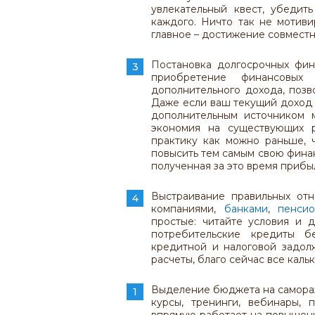
увлекательный квест, убедит
каждого. Ничто так не мотиви
главное – достижение совмест
Постановка долгосрочных фин
приобретение финансовых
дополнительного дохода, позв
Даже если ваш текущий доход 
дополнительным источником м
экономия на существующих р
практику как можно раньше, 
повысить тем самым свою финан
полученная за это время прибы
Выстраивание правильных от
компаниями,
банками
,
пенси
простые: читайте условия и 
потребительские кредиты б
кредитной и налоговой задол
расчеты, благо сейчас все каль
Выделение бюджета на самораз
курсы, тренинги, вебинары, 