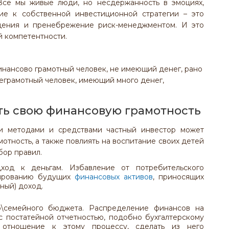
 Все мы живые люди, но несдержанность в эмоциях,
ние к собственной инвестиционной стратегии – это
дения и пренебрежение риск-менеджментом. И это
й компетентности.
нансово грамотный человек, не имеющий денег, рано
неграмотный человек, имеющий много денег,
ть свою финансовую грамотность
и методами и средствами частный инвестор может
тность, а также повлиять на воспитание своих детей
бор правил.
ход к деньгам. Избавление от потребительского
ированию будущих
финансовых активов
, приносящих
ный) доход.
о\семейного бюджета. Распределение финансов на
с постатейной отчетностью, подобно бухгалтерскому
 отношение к этому процессу, сделать из него