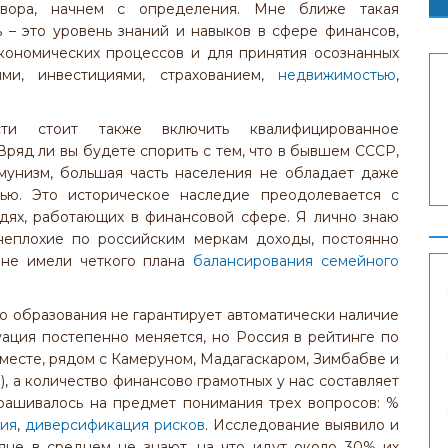
овора, начнем с определения. Мне ближе такая
 – это уровень знаний и навыков в сфере финансов,
кономических процессов и для принятия осознанных
ми, инвестициями, страхованием,
недвижимостью
,
ти стоит также включить квалифицированное
ряд ли вы будете спорить с тем, что в бывшем СССР,
мунизм, большая часть населения не обладает даже
ью. Это историческое наследие преодолевается с
юдях, работающих в финансовой сфере. Я лично знаю
 неплохие по российским меркам доходы, постоянно
 не имели четкого плана
балансирования семейного
о образования не гарантирует автоматически наличие
уация постепенно меняется, но Россия в рейтинге по
 месте, рядом с Камеруном, Мадагаскаром, Зимбабве и
), а количество финансово грамотных у нас составляет
ашивалось ­­на предмет понимания трех вопросов: %
ия
,
диверсификация рисков
. Исследование выявило и
яне в среднем не знают, на что идут около 30% их