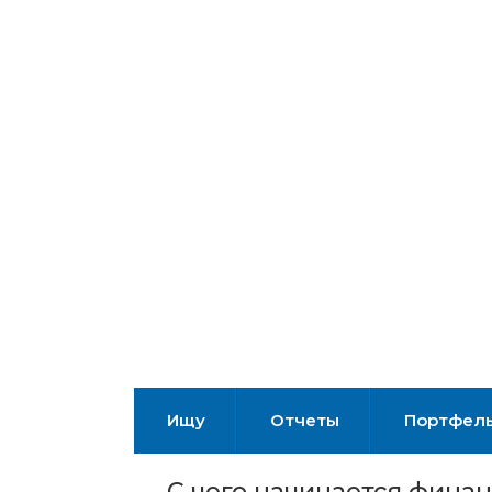
Ищу
Отчеты
Портфел
С чего начинается фина