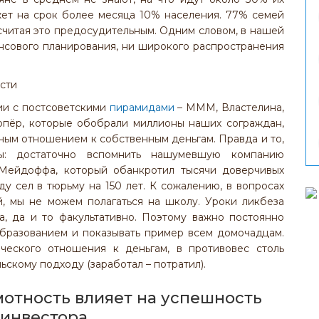
ет на срок более месяца 10% населения. 77% семей
 считая это предосудительным. Одним словом, в нашей
нсового планирования, ни широкого распространения
ии с постсоветскими
пирамидами
– МММ, Властелина,
Хопёр, которые обобрали миллионы наших сограждан,
ным отношением к собственным деньгам. Правда и то,
ы: достаточно вспомнить нашумевшую компанию
 Мейдоффа, который обанкротил тысячи доверчивых
у сел в тюрьму на 150 лет. К сожалению, в вопросах
, мы не можем полагаться на школу. Уроки ликбеза
а, да и то факультативно. Поэтому важно постоянно
бразованием и показывать пример всем домочадцам.
нческого отношения к деньгам, в противовес столь
скому подходу (заработал – потратил).
мотность влияет на успешность
инвестора