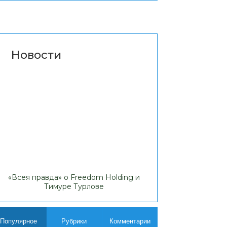
Новости
«Всея правда» о Freedom Holding и
Липовые доходы
Тимуре Турлове
Comp
Популярное
Рубрики
Комментарии