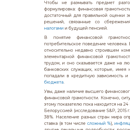
Чтобы не размывать предмет разг
формулировка: финансовая грамотность
достаточный для правильной оценки э
решений, связанные со сбережения
налогами
и будущей пенсией.
В понятие финансовой грамотнос
потребительское поведение человека. В
относительно недавно строившем ком
элементарной финансовой грамотност
трудом, и оно сказывается даже на л
банковских служащих, которые, имея
попадали в кредитную зависимость и
бюджета
.
Увы, даже наличие высшего финансовог
финансовой грамотности. Конечно, сит
этому показателю пока находится на 24
Белоруссией (исследование S&P, 2015 г.
38%. Население разных стран мира опр
ставка (в том числе
сложный %
),
инфляц
другие печальные подробности: росси