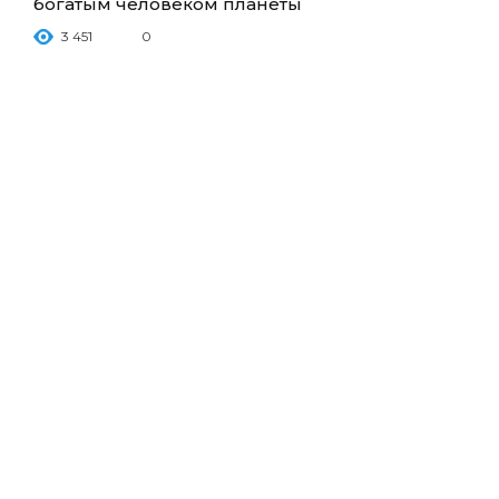
богатым человеком планеты
3 451
0