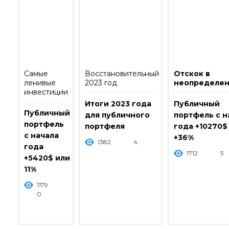
Самые
Восстановительный
Отскок в
ленивые
2023 год
неопределен
инвестиции
Итоги 2023 года
Публичный
Публичный
для публичного
портфель с н
портфель
портфеля
года +10270$
с начала
+36%
1382
4
года
1712
5
+5420$ или
11%
1179
0