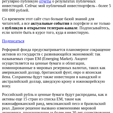
регулярно публикую
отчеты
о результатах публичных
инвестиций. Сейчас мой публичный инвестпортфель - более 5
000 000 рублей.
Со временем этот сайт стал больше базой знаний для
читателей, а все
актуальные события
в портфеле и не только
я
публикую в открытом телеграм-канале
. Подписывайтесь,
если хотите быть в курсе того, куда я инвестирую.
Подписаться
Реформой фонда предусматривается планомерное сокращение
активов из государств с развивающейся экономикой: так
называемых стран EM (Emerging Market). Акцент
осуществляется на ценные бумаги и облигации,
номинированные в мировых резервных валютах, таких как
американский доллар, британский фунт, евро и японская
йена. Сохранены будут также инвестиции в канадский и
австралийский доллар, шведскую крону и южнокорейскую
вону.
Российский рубль и ценные бумаги будут распроданы, как и
активы еще 15 стран из списка EM, такие как
южноафриканский ранд, мексиканский песо и бразильский
реал. Данное решение вызвано изменениями мировой
экономики, произошедшие за более чем 20 лет существования