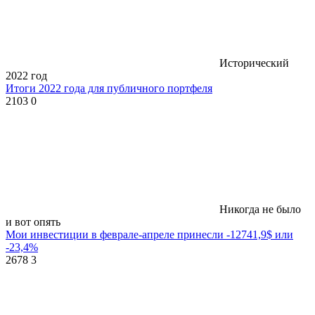
Исторический
2022 год
Итоги 2022 года для публичного портфеля
2103
0
Никогда не было
и вот опять
Мои инвестиции в феврале-апреле принесли -12741,9$ или
-23,4%
2678
3