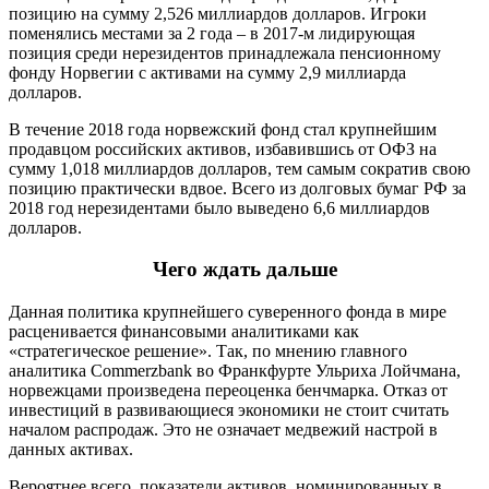
позицию на сумму 2,526 миллиардов долларов. Игроки
поменялись местами за 2 года – в 2017-м лидирующая
позиция среди нерезидентов принадлежала пенсионному
фонду Норвегии с активами на сумму 2,9 миллиарда
долларов.
В течение 2018 года норвежский фонд стал крупнейшим
продавцом российских активов, избавившись от ОФЗ на
сумму 1,018 миллиардов долларов, тем самым сократив свою
позицию практически вдвое. Всего из долговых бумаг РФ за
2018 год нерезидентами было выведено 6,6 миллиардов
долларов.
Чего ждать дальше
Данная политика крупнейшего суверенного фонда в мире
расценивается финансовыми аналитиками как
«стратегическое решение». Так, по мнению главного
аналитика Commerzbank во Франкфурте Ульриха Лойчмана,
норвежцами произведена переоценка бенчмарка. Отказ от
инвестиций в развивающиеся экономики не стоит считать
началом распродаж. Это не означает медвежий настрой в
данных активах.
Вероятнее всего, показатели активов, номинированных в