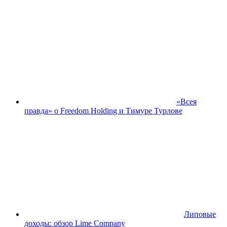
«Всея
правда» о Freedom Holding и Тимуре Турлове
Липовые
доходы: обзор Lime Company