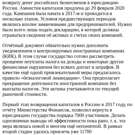
возврату денег российских бизнесменов в юрисдикцию
России. Амнистия капиталов продлена до 29 февраля 2020
года. Кампания была начата в 2017-м и проводится в
несколько этапов. Условия предшествующих периодов
являлись вполне заманчивыми для предпринимателей. Нужно
было всего лишь подать декларацию, в которой должны
отражаться сведения об активах и счетах своих компаний.
Отчётный документ обязательно нужно дополнить
уведомлением о контролируемых иностранных компаниях
(КИК). В этом случае государство готово рассмотреть
прощение неуплаты налога на доходы и некоторые другие
финансовые нарушения без всяких доплат и штрафов. В
качестве ещё одной привлекательной меры предлагалось
правило «безналоговой ликвидации». Она предполагает
прекращение деятельности иностранной компании без
выплаты налогов. Эти активы учитываются по текущей
рыночной стоимости.
Первый этап возвращения капиталов в Россию в 2017 году, по
отчёту Министерства Финансов, позволил вернуть в
юрисдикцию государства порядка 7000 участников. Делать
однозначные выводы об эффективности пока рано, т. к. эта
мера являлась новой и многим ещё непонятной. В рамках
второй стадии удалось привлечь уже 11700