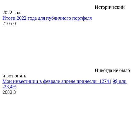
Исторический
2022 год
Итоги 2022 года для публичного портфеля
2105
0
Никогда не было
и вот опять
Мои инвестиции в феврале-апреле принесли -12741,9$ или
-23,4%
2680
3