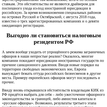
ставкам. Эти обстоятельства не являются драйвером для
поспешного ухода из-под иностранной юрисдикции в
российскую. За время возникновения специальных районов
на островах Русский и Октябрьский, с августа 2018 года,
известно о трех зарегистрированных компаниях и о девяти
ожидающих регистрации.
Выгодно ли становиться налоговым
резидентом РФ
А зачем вообще уходить от упрощённого режима заграничных
офшоров в наши непростые реалии? Оказалось, многие
компании покидают юрисдикции иностранных государств по
причине санкционного давления. Вводя новые порядки на
территории свободных экономических зон, Европа
вынуждает бежать оттуда российских бизнесменов в другие
места. Примеру европейских офшоров могут последовать и
прочие.
Ввиду вновь открывшихся обстоятельств владельцам КИК из
РФ придётся выбрать для себя – либо ужесточение офшорного
законодательства за границей, либо амнистия капитала и
«русские офшоры». Возможно, результаты третьего этапа