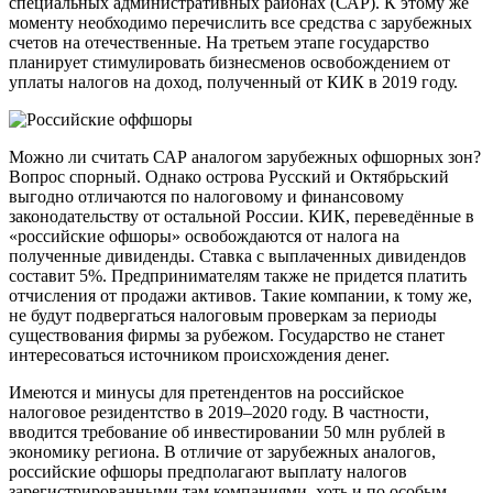
специальных административных районах (САР). К этому же
моменту необходимо перечислить все средства с зарубежных
счетов на отечественные. На третьем этапе государство
планирует стимулировать бизнесменов освобождением от
уплаты налогов на доход, полученный от КИК в 2019 году.
Можно ли считать САР аналогом зарубежных офшорных зон?
Вопрос спорный. Однако острова Русский и Октябрьский
выгодно отличаются по налоговому и финансовому
законодательству от остальной России. КИК, переведённые в
«российские офшоры» освобождаются от налога на
полученные дивиденды. Ставка с выплаченных дивидендов
составит 5%. Предпринимателям также не придется платить
отчисления от продажи активов. Такие компании, к тому же,
не будут подвергаться налоговым проверкам за периоды
существования фирмы за рубежом. Государство не станет
интересоваться источником происхождения денег.
Имеются и минусы для претендентов на российское
налоговое резидентство в 2019–2020 году. В частности,
вводится требование об инвестировании 50 млн рублей в
экономику региона. В отличие от зарубежных аналогов,
российские офшоры предполагают выплату налогов
зарегистрированными там компаниями, хоть и по особым