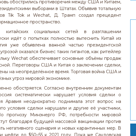
вновь обострились противоречия между США и Китаем,
езидентскими выборами в Штатах. Объявив тотальную
исов Tik Tok и Wechat, Д. Трамп создал прецедент
ормационное пространство.
 китайских социальных сетей в разглашении
ески идёт о попытках полностью вытеснить Китай из
егия уже объявлена важной частью президентской
угрозой оказался бизнес таких гигантов, как ритейлер
кольку Wechat обеспечивает основные объёмы продаж
сной. Переговоры США и Китая о заключении сделки,
жены на неопределённое время. Торговая война США и
ёзных угроз мировой экономике.
пенно обостряется. Согласно внутренним документам
оссия систематически нарушает условия сделки о
я Аравия неоднократно поднимала этот вопрос на
что условия сделки нарушали и другие её участники,
По прогнозу Минэнерго РФ, потребности мировой
стут благодаря будущей массовой вакцинации против
ать негативного сценария и новых карантинных мер. В
и нефти до $50–55 к 2021 году. Пока же Саудовская