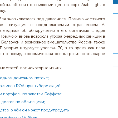
ойны, объявив о снижении цен на сорт Arab Light в
нку.
бля вновь оказался под давлением. Помимо нефтяного
вает ситуация с предполагаемым отравлением А.
их медиков об обнаружении в его организме следов
Новичок» вновь возросла угроза очередных санкций в
 Беларуси и возможное вмешательство России также
B упорно штурмует уровень 76, в то время как пара
по всему, экономическая осень грозит стать жарче
х статей, вот некоторые из них:
бодном денежном потоке;
 активов ROA при выборе акций
;
м портфель по заветам Баффета
;
 долгов по облигациям;
тва: о чём он может предупредить;