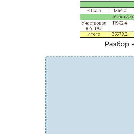
Bitcoin
1264,0
Участие в
Участвовал
11962,4
в 4 IPO
Итого
35579,2
Разбор 