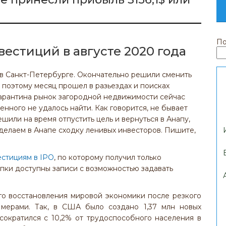
По
естиций в августе 2020 года
 в Санкт-Петербурге. Окончательно решили сменить
 поэтому месяц прошел в разьездах и поисках
карантина рынок загородной недвижимости сейчас
нного не удалось найти. Как говорится, не бывает
ешили на время отпустить цель и вернуться в Анапу,
сделаем в Анапе сходку ленивых инвесторов. Пишите,
естициям в IPO
, по которому получил только
пки доступны записи с возможностью задавать
го восстановления мировой экономики после резкого
 мерами. Так, в США было создано 1,37 млн новых
сократился с 10,2% от трудоспособного населения в