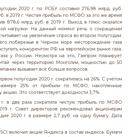
угодии 2020 г. по РСБУ составил 276,98 млрд. руб.
уб. в 2019 г. Чистая прибыль по МСФО за это же время
ив 878,6 млрд руб. в 2019 г. Выход в плюс оказался
ой нагрузки. На данный момент речь о сокращении
ссчитывает на увеличение спроса во втором полугодии.
его побережья в Черном море месторождение газа
ыступить конкурентом РФ на европейском рынке газа.
газа у России. Несмотря на это, Газпром планирует
Китай через территорию Монголии, мощностью до 50
компании вызывает всё больше вопросов.
вом полугодии 2020 г. сократилась на 26%. С учётом
размере 25% от прибыли по МСФО, накопленные
у акцию. Это соответствует доходности 3,7%.
 г. в два раза сократила чистую прибыль по МСФО
2019 г. Совет директоров рекомендовал акционерам
ие 2020 г. в размере 2,7 руб. на одну бумагу. Дата
SCI включил акции Яндекса в состав индекса. Бумаги