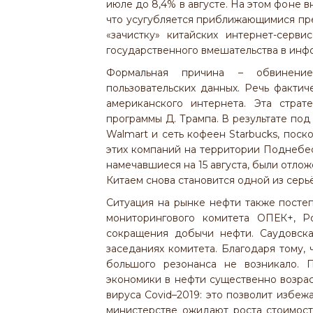
июле до 8,4% в августе. На этом фоне 
что усугубляется приближающимися пр
«зачистку» китайских интернет-серв
государственного вмешательства в инф
Формальная причина – обвинение
пользовательских данных. Речь фактич
американского интернета. Эта страт
программы Д. Трампа. В результате под 
Walmart и сеть кофеен Starbucks, пос
этих компаний на территории Поднебе
намечавшиеся на 15 августа, были отло
Китаем снова становится одной из серь
Ситуация на рынке нефти также посте
мониторингового комитета ОПЕК+, Р
сокращения добычи нефти. Саудовска
заседаниях комитета. Благодаря тому, 
большого резонанса не возникало. 
экономики в нефти существенно возра
вируса Covid–2019: это позволит избеж
министерстве ожидают роста стоимост