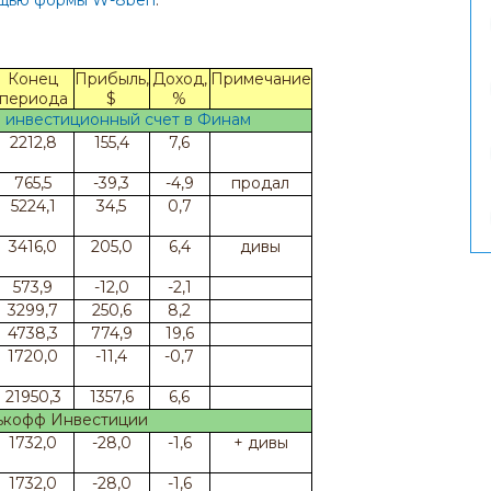
мощью формы W-8ben
.
Конец
Прибыль,
Доход,
Примечание
периода
$
%
 инвестиционный счет в Финам
2212,8
155,4
7,6
765,5
-39,3
-4,9
продал
5224,1
34,5
0,7
3416,0
205,0
6,4
дивы
573,9
-12,0
-2,1
3299,7
250,6
8,2
4738,3
774,9
19,6
1720,0
-11,4
-0,7
21950,3
1357,6
6,6
ькофф Инвестиции
1732,0
-28,0
-1,6
+ дивы
1732,0
-28,0
-1,6