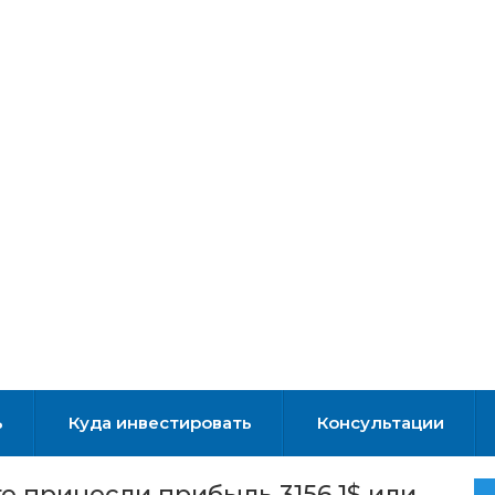
ь
Куда инвестировать
Консультации
е принесли прибыль 3156,1$ или