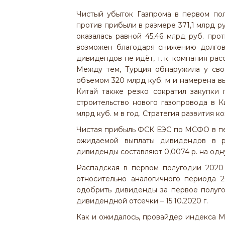
Чистый убыток Газпрома в первом пол
против прибыли в размере 371,1 млрд р
оказалась равной 45,46 млрд руб. прот
возможен благодаря снижению долгов
дивидендов не идёт, т. к. компания ра
Между тем, Турция обнаружила у сво
объемом 320 млрд куб. м и намерена в
Китай также резко сократил закупки 
строительство нового газопровода в 
млрд куб. м в год. Стратегия развития 
Чистая прибыль ФСК ЕЭС по МСФО в пер
ожидаемой выплаты дивидендов в 
дивиденды составляют 0,0074 р. на одн
Распадская в первом полугодии 2020
относительно аналогичного периода 
одобрить дивиденды за первое полугод
дивидендной отсечки – 15.10.2020 г.
Как и ожидалось, провайдер индекса M