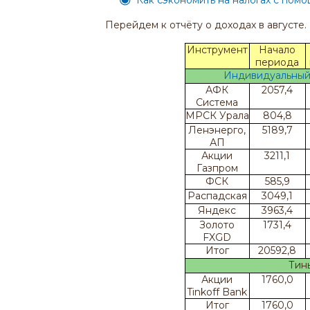
Как сэкономить на налогах с по
Перейдем к отчёту о доходах в августе.
Инструмент
Начало
периода
Индивидуальный
АФК
2057,4
Система
МРСК Урала
804,8
Ленэнерго,
5189,7
АП
Акции
3211,1
Газпром
ФСК
585,9
Распадская
3049,1
Яндекс
3963,4
Золото
1731,4
FXGD
Итог
20592,8
Тин
Акции
1760,0
Tinkoff Bank
Итог
1760,0