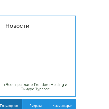
Новости
«Всея правда» о Freedom Holding и
Липовые доходы
Тимуре Турлове
Comp
Популярное
Рубрики
Комментарии