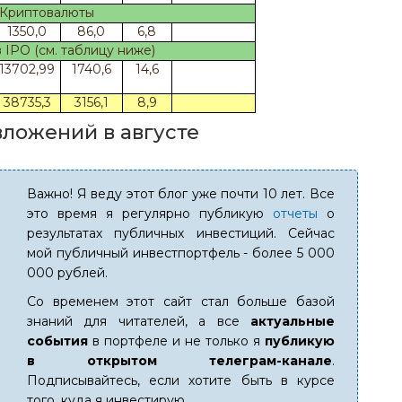
Криптовалюты
1350,0
86,0
6,8
 IPO (см. таблицу ниже)
13702,99
1740,6
14,6
38735,3
3156,1
8,9
вложений в августе
Важно! Я веду этот блог уже почти 10 лет. Все
это время я регулярно публикую
отчеты
о
результатах публичных инвестиций. Сейчас
мой публичный инвестпортфель - более 5 000
000 рублей.
Со временем этот сайт стал больше базой
знаний для читателей, а все
актуальные
события
в портфеле и не только я
публикую
в открытом телеграм-канале
.
Подписывайтесь, если хотите быть в курсе
того, куда я инвестирую.