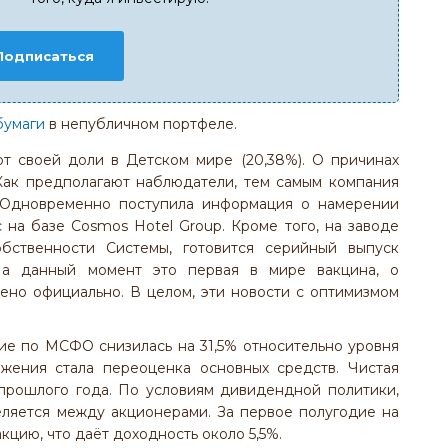
Подписаться
бумаги
в непубличном портфеле.
т своей доли в Детском мире (20,38%). О причинах
Как предполагают наблюдатели, тем самым компания
. Одновременно поступила информация о намерении
 на базе Cosmos Hotel Group. Кроме того, на заводе
бственности Системы, готовится серийный выпуск
 На данный момент это первая в мире вакцина, о
ено официально. В целом, эти новости с оптимизмом
ие по МСФО снизилась на 31,5% относительно уровня
ижения стала переоценка основных средств. Чистая
прошлого года. По условиям дивидендной политики,
еляется между акционерами. За первое полугодие на
акцию, что даёт доходность около 5,5%.