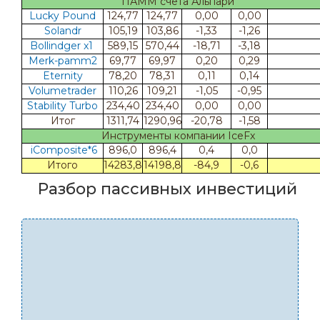
ПАММ счета Альпари
Lucky Pound
124,77
124,77
0,00
0,00
Solandr
105,19
103,86
-1,33
-1,26
Bollindger x1
589,15
570,44
-18,71
-3,18
Merk-pamm2
69,77
69,97
0,20
0,29
Eternity
78,20
78,31
0,11
0,14
Volumetrader
110,26
109,21
-1,05
-0,95
Stability Turbo
234,40
234,40
0,00
0,00
Итог
1311,74
1290,96
-20,78
-1,58
Инструменты компании IceFx
iComposite*6
896,0
896,4
0,4
0,0
Итого
14283,8
14198,8
-84,9
-0,6
Разбор пассивных инвестиций