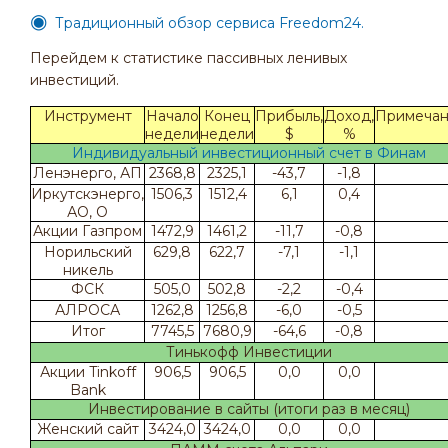
Традиционный обзор сервиса Freedom24.
Перейдем к статистике пассивных ленивых
инвестиций.
Инструмент
Начало
Конец
Прибыль,
Доход,
Примеча
недели
недели
$
%
Индивидуальный инвестиционный счет в Финам
Ленэнерго, АП
2368,8
2325,1
-43,7
-1,8
Иркутскэнерго,
1506,3
1512,4
6,1
0,4
АО, О
Акции Газпром
1472,9
1461,2
-11,7
-0,8
Норильский
629,8
622,7
-7,1
-1,1
никель
ФСК
505,0
502,8
-2,2
-0,4
АЛРОСА
1262,8
1256,8
-6,0
-0,5
Итог
7745,5
7680,9
-64,6
-0,8
Тинькофф Инвестиции
Акции Tinkoff
906,5
906,5
0,0
0,0
Bank
Инвестирование в сайты (итоги раз в месяц)
Женский сайт
3424,0
3424,0
0,0
0,0