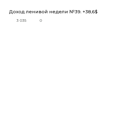
Доход ленивой недели №39. +38,6$
3 035
0