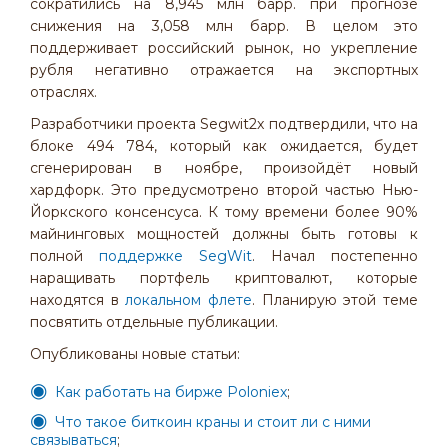
сократились на 8,945 млн барр. при прогнозе
снижения на 3,058 млн барр. В целом это
поддерживает российский рынок, но укрепление
рубля негативно отражается на экспортных
отраслях.
Разработчики проекта Segwit2x подтвердили, что на
блоке 494 784, который как ожидается, будет
сгенерирован в ноябре, произойдёт новый
хардфорк. Это предусмотрено второй частью Нью-
Йоркского консенсуса. К тому времени более 90%
майнинговых мощностей должны быть готовы к
полной
поддержке SegWit
. Начал постепенно
наращивать портфель криптовалют, которые
находятся в
локальном флете
. Планирую этой теме
посвятить отдельные публикации.
Опубликованы новые статьи:
Как работать на бирже Poloniex
;
Что такое биткоин краны и стоит ли с ними
связываться
;