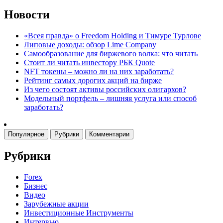
Новости
«Всея правда» о Freedom Holding и Тимуре Турлове
Липовые доходы: обзор Lime Company
Самообразование для биржевого волка: что читать
Стоит ли читать инвестору РБК Quote
NFT токены – можно ли на них заработать?
Рейтинг самых дорогих акций на бирже
Из чего состоят активы российских олигархов?
Модельный портфель – лишняя услуга или способ
заработать?
Популярное
Рубрики
Комментарии
Рубрики
Forex
Бизнес
Видео
Зарубежные акции
Инвестиционные Инструменты
Интервью