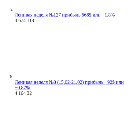
Ленивая неделя №127 прибыль 566$ или +1,8%
3 674
113
Ленивая неделя №8 (15.02-21.02) прибыль +92$ или
+0,87%
4 164
32