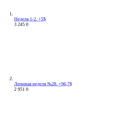
Неделя 1-2. +5$
3 245
0
Ленивая неделя №28. +96,7$
2 951
0