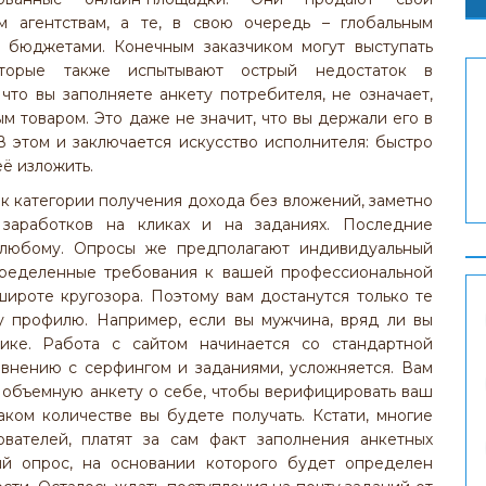
м агентствам, а те, в свою очередь – глобальным
бюджетами. Конечным заказчиком могут выступать
оторые также испытывают острый недостаток в
что вы заполняете анкету потребителя, не означает,
м товаром. Это даже не значит, что вы держали его в
В этом и заключается искусство исполнителя: быстро
ё изложить.
я к категории получения дохода без вложений, заметно
 заработков на кликах и на заданиях. Последние
 любому. Опросы же предполагают индивидуальный
ределенные требования к вашей профессиональной
ироте кругозора. Поэтому вам достанутся только те
у профилю. Например, если вы мужчина, вряд ли вы
ике. Работа с сайтом начинается со стандартной
авнению с серфингом и заданиями, усложняется. Вам
 объемную анкету о себе, чтобы верифицировать ваш
аком количестве вы будете получать. Кстати, многие
ователей, платят за сам факт заполнения анкетных
й опрос, на основании которого будет определен