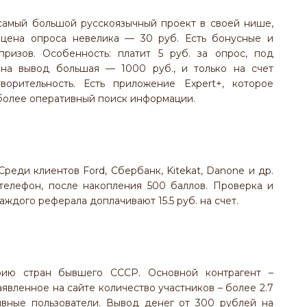
 самый большой русскоязычный проект в своей нише,
 цена опроса невелика — 30 руб. Есть бонусные и
ризов. Особенность: платит 5 руб. за опрос, под
на вывод большая — 1000 руб., и только на счет
орительность. Есть приложение Expert+, которое
более оперативный поиск информации.
Среди клиентов Ford, Сбербанк, Kitekat, Danone и др.
елефон, после накопления 500 баллов. Проверка и
аждого реферала доплачивают 15.5 руб. на счет.
рию стран бывшего СССР. Основной контрагент –
явленное на сайте количество участников – более 2.7
тивные пользователи. Вывод денег от 300 рублей на