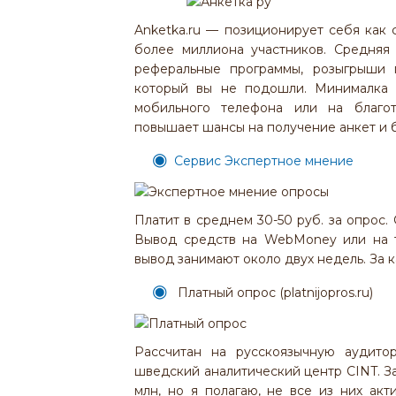
Anketka.ru — позиционирует себя как
более миллиона участников. Средняя
реферальные программы, розыгрыши п
который вы не подошли. Минималка 
мобильного телефона или на благотв
повышает шансы на получение анкет и 
Сервис Экспертное мнение
Платит в среднем 30-50 руб. за опрос. 
Вывод средств на WebMoney или на т
вывод занимают около двух недель. За к
Платный опрос (platnijopros.ru)
Рассчитан на русскоязычную аудито
шведский аналитический центр CINT. За
млн, но я полагаю, не все из них ак