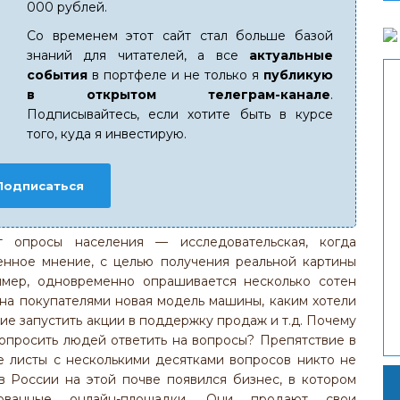
000 рублей.
Со временем этот сайт стал больше базой
знаний для читателей, а все
актуальные
события
в портфеле и не только я
публикую
в открытом телеграм-канале
.
Подписывайтесь, если хотите быть в курсе
того, куда я инвестирую.
Подписаться
т опросы населения — исследовательская, когда
енное мнение, с целью получения реальной картины
имер, одновременно опрашивается несколько сотен
ена покупателями новая модель машины, каким хотели
кие запустить акции в поддержку продаж и т.д. Почему
попросить людей ответить на вопросы? Препятствие в
е листы с несколькими десятками вопросов никто не
 в России на этой почве появился бизнес, в котором
рованные онлайн-площадки. Они продают свои