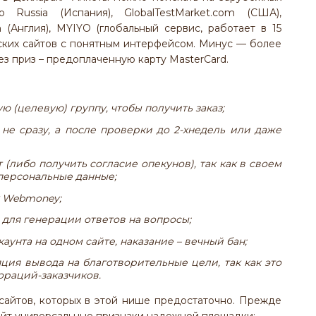
Russia (Испания), GlobalTestMarket.com (США),
m (Англия), MYIYO (глобальный сервис, работает в 15
сских сайтов с понятным интерфейсом. Минус — более
ез приз – предоплаченную карту MasterCard.
 (целевую) группу, чтобы получить заказ;
не сразу, а после проверки до 2-хнедель или даже
 (либо получить согласие опекунов), так как в своем
персональные данные;
к
Webmoney
;
для генерации ответов на вопросы;
аунта на одном сайте, наказание – вечный бан;
пция вывода на благотворительные цели, так как это
ораций-заказчиков.
айтов, которых в этой нише предостаточно. Прежде
сайт универсальные признаки надежной площадки: