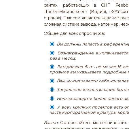
сайтах, работающих в СНГ: Feebbo 
ThePanelStation.com (Индия), I-SAY.co
странах). Плюсом является наличие ру
сложная система вывода, например, чер
Общее для всех опросников:
Вы должны попасть в референтную
Вознаграждение выплачивается 
раз в месяц;
Вам должно быть не менее 16 лет
профиле вы указываете подробные 
Вам нужно завести себе кошеле
Запрещено использование ботов 
Нельзя заводить более одного акк
У всех крупных проектов есть о
часть корпоративной культуры корп
Важно:
Остерегайтесь мошеннических с
чем регистрироваться, примеряйте на 