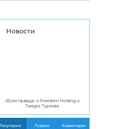
Новости
«Всея правда» о Freedom Holding и
Липовые доходы
Тимуре Турлове
Comp
Популярное
Рубрики
Комментарии