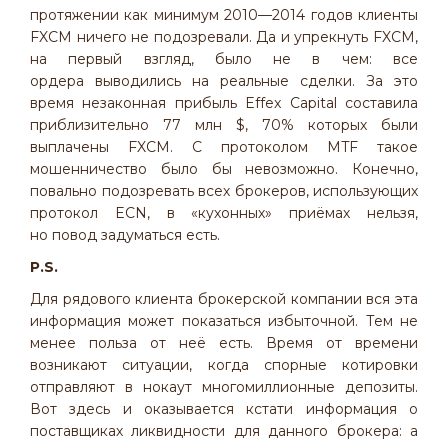
протяжении как минимум 2010—2014 годов клиенты
FXCM ничего не подозревали. Да и упрекнуть FXCM,
на первый взгляд, было не в чем: все
ордера выводились на реальные сделки. За это
время незаконная прибыль Effex Capital составила
приблизительно 77 млн $, 70% которых были
выплачены FXCM. С протоколом MTF такое
мошенничество было бы невозможно. Конечно,
повально подозревать всех брокеров, использующих
протокол ECN, в «кухонных» приёмах нельзя,
но повод задуматься есть.
P.S.
Для рядового клиента брокерской компании вся эта
информация может показаться избыточной. Тем не
менее польза от неё есть. Время от времени
возникают ситуации, когда спорные котировки
отправляют в нокаут многомиллионные депозиты.
Вот здесь и оказывается кстати информация о
поставщиках ликвидности для данного брокера: а