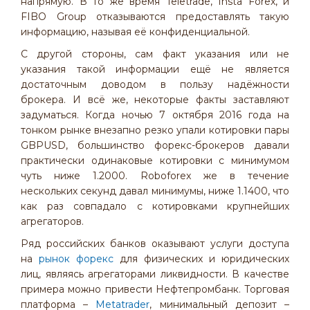
напрямую. В то же время Teletrade, Insta Forex, и
FIBO Group отказываются предоставлять такую
информацию, называя её конфиденциальной.
С другой стороны, сам факт указания или не
указания такой информации ещё не является
достаточным доводом в пользу надёжности
брокера. И всё же, некоторые факты заставляют
задуматься. Когда ночью 7 октября 2016 года на
тонком рынке внезапно резко упали котировки пары
GBPUSD, большинство форекс-брокеров давали
практически одинаковые котировки с минимумом
чуть ниже 1.2000. Roboforex же в течение
нескольких секунд давал минимумы, ниже 1.1400, что
как раз совпадало с котировками крупнейших
агрегаторов.
Ряд российских банков оказывают услуги доступа
на
рынок форекс
для физических и юридических
лиц, являясь агрегаторами ликвидности. В качестве
примера можно привести Нефтепромбанк. Торговая
платформа –
Metatrader
, минимальный депозит –