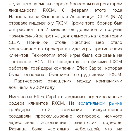
недавнего времени форекс-брокером и агрегатором
ликвидности FXCM. 6 февраля этого года
Национальная Фьючерсная Ассоциация США (NFA)
отозвала лицензию у FXCM. Кроме того, брокер был
оштрафован на 7 миллионов долларов и получил
пожизненный запрет на деятельность на территории
США. Причиной столь жёстких мер стало
мошенничество брокера в виде игры против своих
клиентов. Технология этой игры была основана на
протоколе ECN. По соседству с офисами FXCM
работали трейдеры компании Effex Capital, которая
была основана бывшими сотрудниками FXCM.
Партнёрские отношения между компаниями
возникли в 2009 году.
Именно на Effex Capital выводились агрегированные
ордера клиентов FXCM. На
волатильном рынке
трейдеры этой компании искусственно
создавали проскальзывание котировок, немного
задерживая исполнение клиентских ордеров.
Разница была настолько небольшой, что на