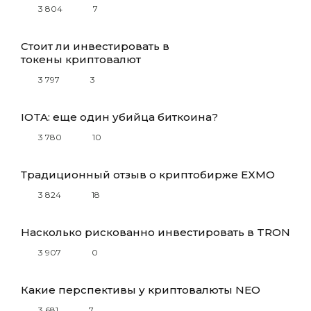
3 804
7
Стоит ли инвестировать в
токены криптовалют
3 797
3
IOTA: еще один убийца биткоина?
3 780
10
Традиционный отзыв о криптобирже EXMO
3 824
18
Насколько рискованно инвестировать в TRON
3 907
0
Какие перспективы у криптовалюты NEO
3 681
7