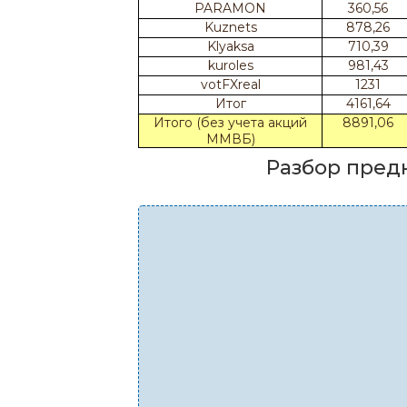
PARAMON
360,56
Kuznets
878,26
Klyaksa
710,39
kuroles
981,43
votFXreal
1231
Итог
4161,64
Итого (без учета акций
8891,06
ММВБ)
Разбор пред