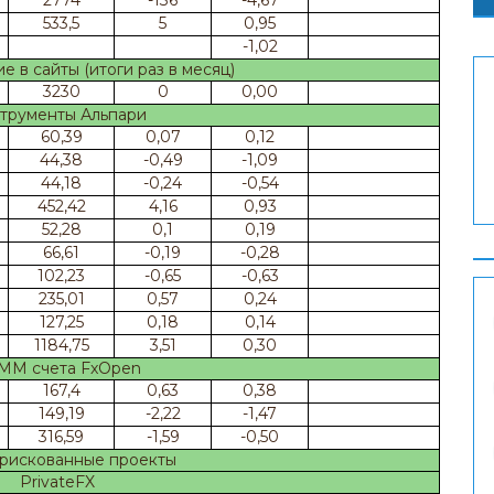
2774
-136
-4,67
533,5
5
0,95
-1,02
 в сайты (итоги раз в месяц)
3230
0
0,00
трументы Альпари
60,39
0,07
0,12
44,38
-0,49
-1,09
44,18
-0,24
-0,54
452,42
4,16
0,93
52,28
0,1
0,19
66,61
-0,19
-0,28
102,23
-0,65
-0,63
235,01
0,57
0,24
127,25
0,18
0,14
1184,75
3,51
0,30
ММ счета FxOpen
167,4
0,63
0,38
149,19
-2,22
-1,47
316,59
-1,59
-0,50
рискованные проекты
PrivateFX