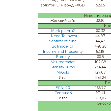
ETF фонд FXIT (NASDAQ)
2910
золотой ETF фонд FXGD
528,5
Инвестирование
Женский сайт
3230
Инс
Merk-pamm2
60,32
I Need To Invest
44,87
Sentiment fund
44,42
Bollindger x1
448,26
Income and Prosperity
52,18
Eternity
66,8
Volumetrader
102,88
Stability Turbo
234,44
MrGold
127,07
Итог
1181,24
ПА
ECNp20
166,77
CenturioN
151,41
Итог
318,18
Высоко