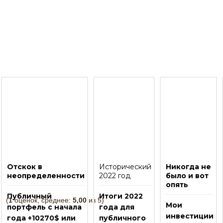
о моим инвестициям
Отскок в
Исторический
Никогда не
неопределенности
2022 год
было и вот
опять
Публичный
Итоги 2022
(
1
оценок, среднее:
5,00
из 5)
Мои
портфель с начала
года для
инвестиции
года +10270$ или
публичного