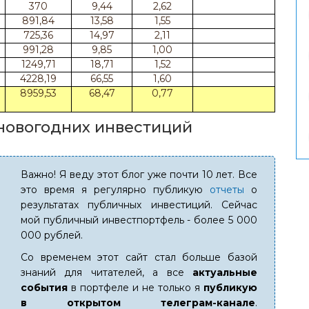
370
9,44
2,62
891,84
13,58
1,55
725,36
14,97
2,11
991,28
9,85
1,00
1249,71
18,71
1,52
4228,19
66,55
1,60
8959,53
68,47
0,77
новогодних инвестиций
Важно! Я веду этот блог уже почти 10 лет. Все
это время я регулярно публикую
отчеты
о
результатах публичных инвестиций. Сейчас
мой публичный инвестпортфель - более 5 000
000 рублей.
Со временем этот сайт стал больше базой
знаний для читателей, а все
актуальные
события
в портфеле и не только я
публикую
в открытом телеграм-канале
.