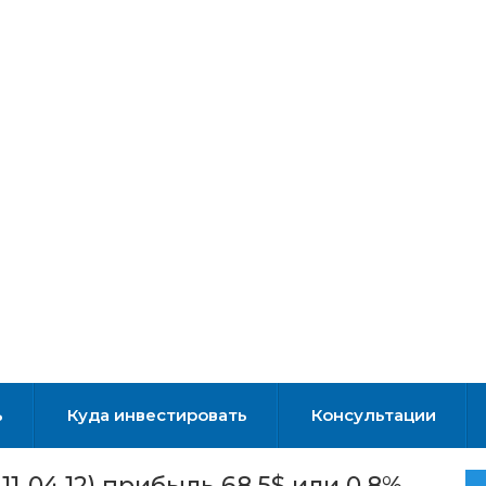
ь
Куда инвестировать
Консультации
1-04.12) прибыль 68,5$ или 0,8%