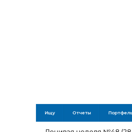
Ищу
Отчеты
Портфел
Ленивая неделя №48 (28.1