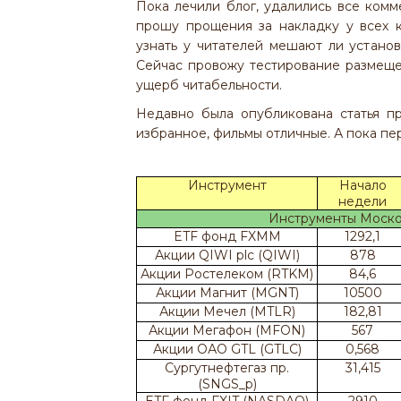
Пока лечили блог, удалились все комм
прошу прощения за накладку у всех к
узнать у читателей мешают ли устано
Сейчас провожу тестирование размещен
ущерб читабельности.
Недавно была опубликована статья 
избранное, фильмы отличные. А пока пе
Инструмент
Начало
недели
Инструменты Москов
ETF фонд FXMM
1292,1
Акции QIWI plc (QIWI)
878
Акции Ростелеком (RTKM)
84,6
Акции Магнит (MGNT)
10500
Акции Мечел (MTLR)
182,81
Акции Мегафон (MFON)
567
Акции ОАО GTL (GTLC)
0,568
Сургутнефтегаз пр.
31,415
(SNGS_p)