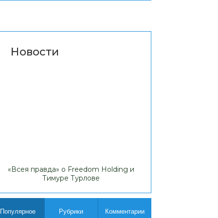
Новости
«Всея правда» о Freedom Holding и
Липовые доходы
Тимуре Турлове
Comp
Популярное
Рубрики
Комментарии