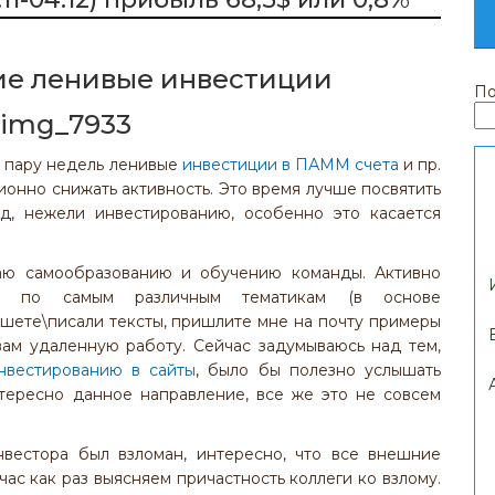
е ленивые инвестиции
По
з пару недель ленивые
инвестиции в ПАММ счета
и пр.
онно снижать активность. Это время лучше посвятить
од, нежели инвестированию, особенно это касается
аю самообразованию и обучению команды. Активно
в по самым различным тематикам (в основе
ишете\писали тексты, пришлите мне на почту примеры
вам удаленную работу. Сейчас задумываюсь над тем,
нвестированию в сайты
, было бы полезно услышать
нтересно данное направление, все же это не совсем
вестора был взломан, интересно, что все внешние
час как раз выясняем причастность коллеги ко взлому.