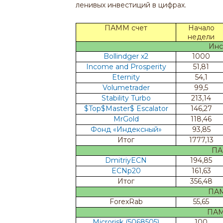
ленивых инвестиций в цифрах.
ПАММ счет
Начало
недели
Инс
Bollindger x2
1000
Income and Prosperity
51,81
Eternity
54,1
Volumetrader
99,5
Stability Turbo
213,14
$Top$Master$ Escalator
146,27
MrGold
118,46
Фонд «Индексный»
93,85
Итог
1777,13
ПА
DmitriyECN
194,85
ECNp20
161,63
Итог
356,48
ПАММ
ForexRab
55,65
ПАММ
Microrisk (5068505)
100