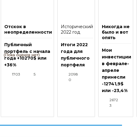
Отскок в
Исторический
Никогда не
неопределенности
2022 год
было и вот
опять
Публичный
Итоги 2022
Мои
портфель с начала
года для
(Пока оценок нет)
инвестиции
года +10270$ или
публичного
в феврале-
+36%
портфеля
апреле
1703
5
2098
принесли
0
-12741,9$
или -23,4%
2672
3