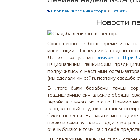
>
Блог ленивого инвестора
Отчеты
Новости л
Совершенно не было времени на на
инвестиций. Последние 2 недели про
Ланке. Раз уж мы
зимуем в Шри-Л
национальным ланкийским традици
подружились с местными организатор
(мы сделали им сайт), поэтому свадьба 
В итоге были барабаны, танцы, хор 
традиционные сингальские обряды, свя
акройога и много чего еще. Помимо н
слон, который с удовольствием позир
букет невесты. На закате мы с друзь
после и сами купались под 2-х метров
очень близко к тому, как я себе предст
На следующий день мы сняли старень