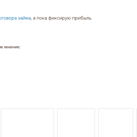
оговора займа
, а пока фиксирую прибыль.
ше мнение:
о моим инвестициям