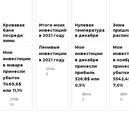
Кровавая
Итоги моих
Нулевая
Зима
баня
инвестиций
температура
пришла
посреди
в 2021 году
в декабре
распи
зимы
Ленивые
Мои
Мои
Мои
инвестиции
инвестиции
инвес
инвестиции
в 2021 году
в декабре
в нояб
в январе
принесли
прине
2946
принесли
прибыль
убытк
3
убыток
326,8$ или
5542,4
7469,6$
0,5%
7,0%
или 11,1%
2846
2851
2798
2
0
10