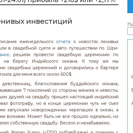
енивых инвестиций
По
писание еженедельного
отчета
о новостях ленивых
шли в свадебной суете и авто путешествии по Шри-
анке
, решили провести свадебную церемонию по
ям на берегу Индийского океана. К тому же мы
ами свадебных церемоний и договорились о бартере
стоила для меня всего около 600$.
девственниц, благословения буддийского монаха,
зывающие 7 поколений со стороны жениха и невесты,
аших друзей на свадьбу пришел настоящий индийский
овал фотографу, но в конце церемонии чуть не съел
ями запускали новорожденных черепашек в океан, а
ыми волнами. Может быть не все прошло идеально, но
авлял собственную свадьбу. Весело и незабываемо.
кий Nissan Sunny (~1700 рублей\день) и помчали с