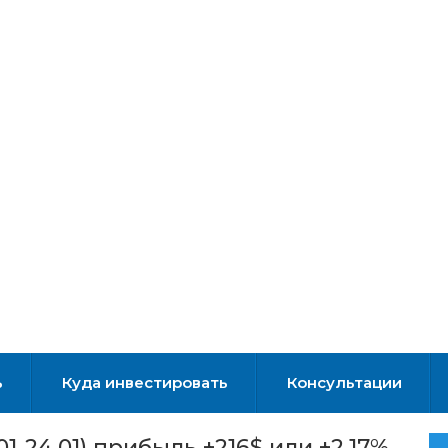
ь
Куда инвестировать
Консультации
1-24.01) прибыль +216$ или +2,17%