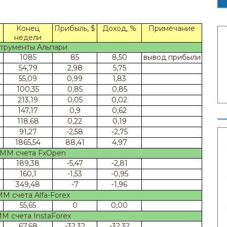
Конец
Прибыль, $
Доход, %
Примечание
недели
трументы Альпари
1085
85
8,50
вывод прибыли
54,79
2,98
5,75
55,09
0,99
1,83
100,35
0,85
0,85
213,19
0,05
0,02
147,17
0,9
0,62
118,68
0,22
0,19
91,27
-2,58
-2,75
1865,54
88,41
4,97
ММ счета FxOpen
189,38
-5,47
-2,81
160,1
-1,53
-0,95
349,48
-7
-1,96
 счета Alfa-Forex
55,65
0
0,00
 счета InstaForex
67,68
-32,32
-32,32