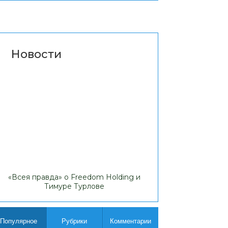
Новости
«Всея правда» о Freedom Holding и
Липовые доходы
Тимуре Турлове
Comp
Популярное
Рубрики
Комментарии