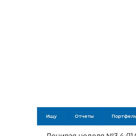
Ищу
Отчеты
Портфел
Ленивая неделя №3,4 (11.0