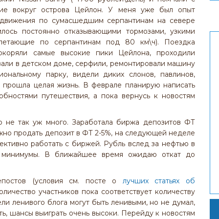
вие вокруг острова Цейлон. У меня уже был опыт
 движения по сумасшедшим серпантинам на севере
илось постоянно отказывающими тормозами, узкими
 летающие по серпантинам под 80 км\ч). Поездка
окоряли самые высокие пики Цейлона, проходили
вали в детском доме, серфили, ремонтировали машину
иональному парку, видели диких слонов, павлинов,
й прошла целая жизнь. В феврале планирую написать
обностями путешествия, а пока вернусь к новостям
о не так уж много. Заработала биржа депозитов ФТ
жно продать депозит в ФТ 2-5%, на следующей неделе
ективно работать с биржей. Рубль вслед за нефтью в
е минимумы. В ближайшее время ожидаю откат до
епостов (условия см. посте о
лучших статьях об
количество участников пока соответствует количеству
ели ленивого блога могут быть ленивыми, но не думал,
ать, шансы выиграть очень высоки. Перейду к новостям