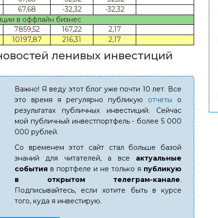
67,68
-32,32
-32,32
ции в оффлайн бизнес
7859,52
167,22
2,17
10197,87
216,31
2,17
новостей ленивых инвестиций
Важно! Я веду этот блог уже почти 10 лет. Все
это время я регулярно публикую
отчеты
о
результатах публичных инвестиций. Сейчас
мой публичный инвестпортфель - более 5 000
000 рублей.
Со временем этот сайт стал больше базой
знаний для читателей, а все
актуальные
события
в портфеле и не только я
публикую
в открытом телеграм-канале
.
Подписывайтесь, если хотите быть в курсе
того, куда я инвестирую.