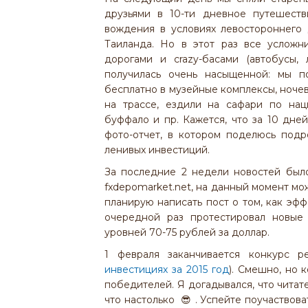
друзьями в 10-ти дневное путешест
вождения в условиях левостороннего
Таиланда. Но в этот раз все усложн
дорогами и crazy-басами (автобусы,
получилась очень насыщенной: мы п
бесплатно в музейные комплексы, ноче
на трассе, ездили на сафари по нац
буффало и пр. Кажется, что за 10 дне
фото-отчет, в котором поделюсь подр
ленивых инвестиций.
За последние 2 недели новостей был
fxdepomarket.net, на данный момент мо
планирую написать пост о том, как эфф
очередной раз протестировал новы
уровней 70-75 рублей за доллар.
1 февраля заканчивается конкурс р
инвестициях за 2015 год
). Смешно, но 
победителей. Я догадывался, что читат
что настолько 😎 . Успейте поучаствов