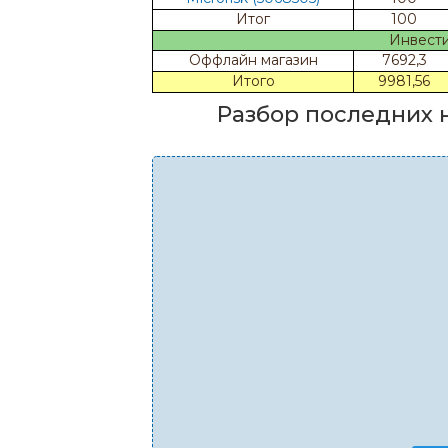
Итог
100
Инвести
Оффлайн магазин
7692,3
Итого
9981,56
Разбор последних 