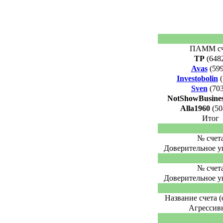
ПАММ сч
TP
(648
Avas
(599
Investobolin
(
Sven
(703
NotShowBusine
Alla1960
(50
Итог
№ счет
Доверительное у
№ счет
Доверительное у
Название счета (
Агрессив