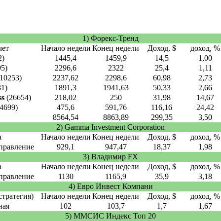
1) Форекс-Тренд
ет
Начало недели
Конец недели
Доход, $
доход, %
2)
1445,4
1459,9
14,5
1,00
5)
2296,6
2322
25,4
1,11
10253)
2237,62
2298,6
60,98
2,73
1)
1891,3
1941,63
50,33
2,66
ss
(26654)
218,02
250
31,98
14,67
4699)
475,6
591,76
116,16
24,42
8564,54
8863,89
299,35
3,50
2) Gamma Investment Corporation
а
Начало недели
Конец недели
Доход, $
доход, %
правление
929,1
947,47
18,37
1,98
3) Владимир FX
а
Начало недели
Конец недели
Доход, $
доход, %
правление
1130
1165,9
35,9
3,18
4) Евро Инвест Компани
стратегия)
Начало недели
Конец недели
Доход, $
доход, %
ная
102
103,7
1,7
1,67
5) ММСИС Индекс Топ 20