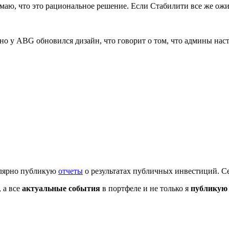
маю, что это рациональное решение. Если Стабилити все же ожив
но у ABG обновился дизайн, что говорит о том, что админы нас
гулярно публикую
отчеты
о результатах публичных инвестиций. Се
 а все
актуальные события
в портфеле и не только я
публикую 