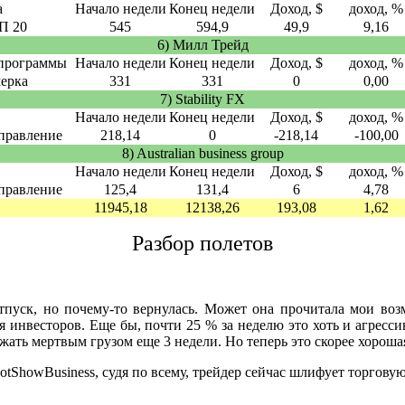
а
Начало недели
Конец недели
Доход, $
доход, %
П 20
545
594,9
49,9
9,16
6) Милл Трейд
 программы
Начало недели
Конец недели
Доход, $
доход, %
мерка
331
331
0
0,00
7) Stability FX
Начало недели
Конец недели
Доход, $
доход, %
правление
218,14
0
-218,14
-100,00
8) Australian business group
Начало недели
Конец недели
Доход, $
доход, %
правление
125,4
131,4
6
4,78
11945,18
12138,26
193,08
1,62
Разбор полетов
отпуск, но почему-то вернулась. Может она прочитала мои в
я инвесторов. Еще бы, почти 25 % за неделю это хоть и агресс
лежать мертвым грузом еще 3 недели. Но теперь это скорее хороша
otShowBusiness, судя по всему, трейдер сейчас шлифует торгову