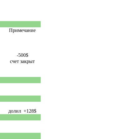
Примечание
-500$
счет закрыт
долил +128$