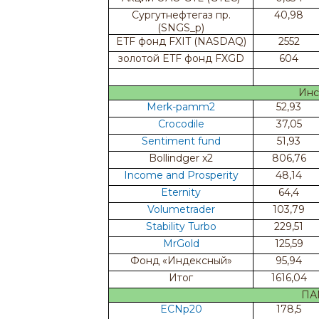
Сургутнефтегаз пр.
40,98
(SNGS_p)
ETF фонд FXIT (NASDAQ)
2552
золотой ETF фонд FXGD
604
Инс
Merk-pamm2
52,93
Crocodile
37,05
Sentiment fund
51,93
Bollindger x2
806,76
Income and Prosperity
48,14
Eternity
64,4
Volumetrader
103,79
Stability Turbo
229,51
MrGold
125,59
Фонд «Индексный»
95,94
Итог
1616,04
ПА
ECNp20
178,5