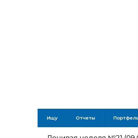
Ищу
Отчеты
Портфел
Ленивая неделя №21 (09.0