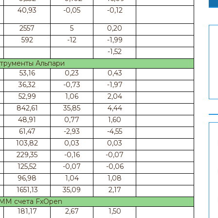
40,93
-0,05
-0,12
2557
5
0,20
592
-12
-1,99
-1,52
трументы Альпари
53,16
0,23
0,43
36,32
-0,73
-1,97
52,99
1,06
2,04
842,61
35,85
4,44
48,91
0,77
1,60
61,47
-2,93
-4,55
103,82
0,03
0,03
229,35
-0,16
-0,07
125,52
-0,07
-0,06
96,98
1,04
1,08
1651,13
35,09
2,17
ММ счета FxOpen
181,17
2,67
1,50