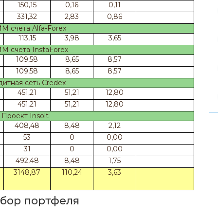
150,15
0,16
0,11
331,32
2,83
0,86
 счета Alfa-Forex
113,15
3,98
3,65
 счета InstaForex
109,58
8,65
8,57
109,58
8,65
8,57
итная сеть Credex
451,21
51,21
12,80
451,21
51,21
12,80
Проект Insolt
408,48
8,48
2,12
53
0
0,00
31
0
0,00
492,48
8,48
1,75
3148,87
110,24
3,63
збор портфеля