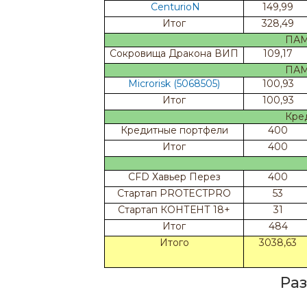
CenturioN
149,99
Итог
328,49
ПАММ
Сокровища Дракона ВИП
109,17
ПАММ
Microrisk (5068505)
100,93
Итог
100,93
Кред
Кредитные портфели
400
Итог
400
CFD Хавьер Перез
400
Стартап PROTECTPRO
53
Стартап КОНТЕНТ 18+
31
Итог
484
Итого
3038,63
Ра