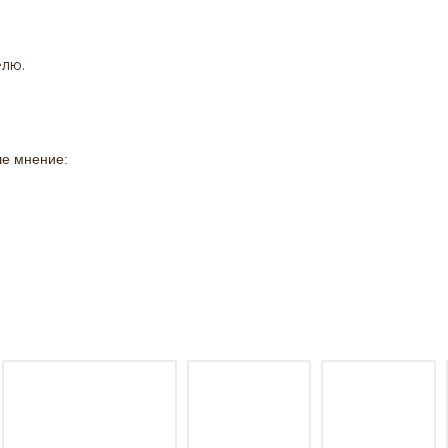
елю.
ше мнение:
о моим инвестициям