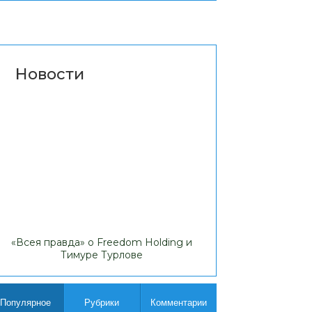
Новости
«Всея правда» о Freedom Holding и
Липовые доходы
Тимуре Турлове
Comp
Популярное
Рубрики
Комментарии