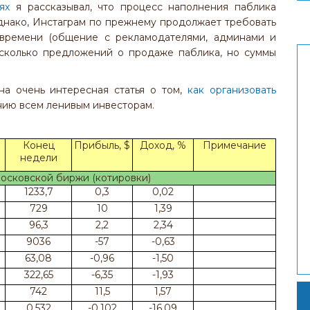
ях
я рассказывал, что процесс наполнения паблика
днако, Инстаграм по прежнему продолжает требовать
 времени (общение с рекламодателями, админами и
несколько предложений о продаже паблика, но суммы
а очень интересная статья о том,
как организовать
нию всем ленивым инвесторам.
Конец
Прибыль, $
Доход, %
Примечание
недели
осковской биржи (котировки)
1233,7
0,3
0,02
729
10
1,39
96,3
2,2
2,34
9036
-57
-0,63
63,08
-0,96
-1,50
322,65
-6,35
-1,93
742
11,5
1,57
0,532
-0,102
-16,09