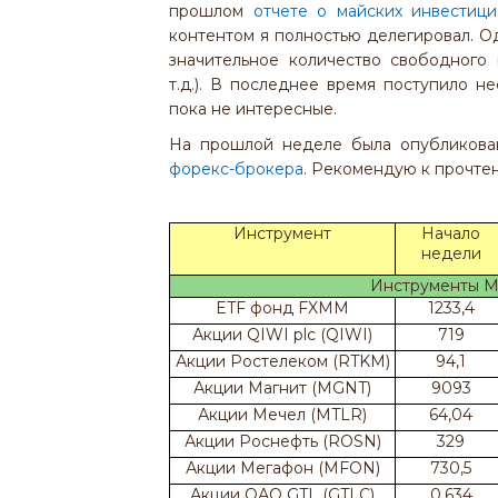
прошлом
отчете о майских инвестици
контентом я полностью делегировал. О
значительное количество свободного
т.д.). В последнее время поступило 
пока не интересные.
На прошлой неделе была опубликован
форекс-брокера
. Рекомендую к прочте
Инструмент
Начало
недели
Инструменты М
ETF фонд FXMM
1233,4
Акции QIWI plc (QIWI)
719
Акции Ростелеком (RTKM)
94,1
Акции Магнит (MGNT)
9093
Акции Мечел (MTLR)
64,04
Акции Роснефть (ROSN)
329
Акции Мегафон (MFON)
730,5
Акции ОАО GTL (GTLC)
0,634