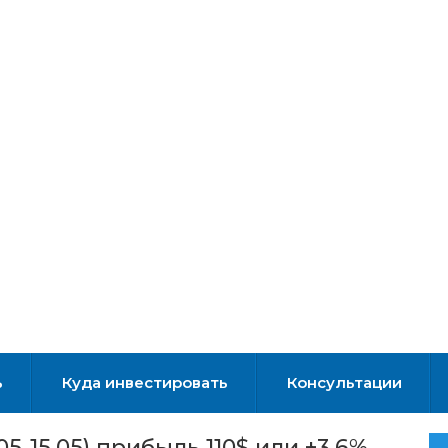
ь
Куда инвестировать
Консультации
5-15.05) прибыль 110$ или +3,6%