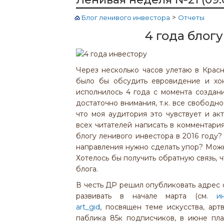
>
Блог ленивого инвестора
Отчеты
4 года блогу
Через несколько часов улетаю в Красн
было бы обсудить евровидение и хок
исполнилось 4 года с момента создани
достаточно внимания, т.к. все свободн
что моя аудитория это чувствует и ак
всех читателей написать в комментария
блогу ленивого инвестора в 2016 году
направления нужно сделать упор? Можн
Хотелось бы получить обратную связь, 
блога.
В честь ДР решил опубликовать адрес с
развивать в начале марта (см.
и
art_gid
, посвящен теме искусства, ар
паблика 85к подписчиков, в июне пл