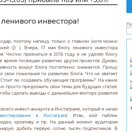
 ленивого инвестора!
По
одар, поэтому напишу только о главном (хотя можно
кей 🙂 ). Вчера, 17 мая блогу ленивого инвестора
я. Честно признаться в 2016 году я не уделял блогу
ое время посвящаю развитию других проектов. Думаю,
тивность вокруг блога постепенно снижается. Прошу
х свои пожелания по развитию блога. Что не хватает
? Стоит ли создавать обучающие программы? На какие
о просто предложить свои темы для будущих статей.
чтобы сделать выводы о дальнейшем векторе развития
воего инвест-аккаунта в Инстаграме, который я начал
нвестирование в Инстаграм
). Итак, мой паблик
твидео, креативу и пр. На данный момент аудитория
анирую добить первую сотню тысяч подписчиков. В