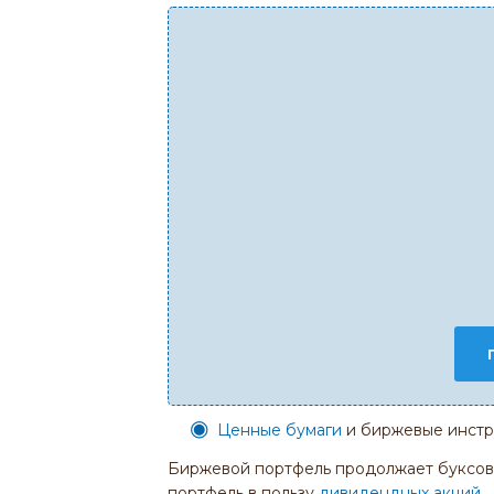
Ценные бумаги
и биржевые инстр
Биржевой портфель продолжает буксова
портфель в пользу
дивидендных акций
.