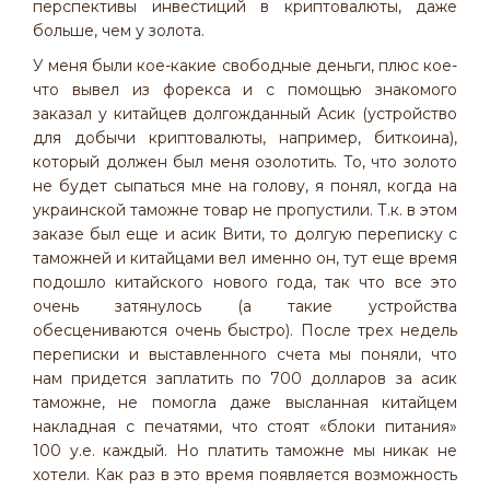
перспективы инвестиций в криптовалюты, даже
больше, чем у золота.
У меня были кое-какие свободные деньги, плюс кое-
что вывел из форекса и с помощью знакомого
заказал у китайцев долгожданный Асик (устройство
для добычи криптовалюты, например, биткоина),
который должен был меня озолотить. То, что золото
не будет сыпаться мне на голову, я понял, когда на
украинской таможне товар не пропустили. Т.к. в этом
заказе был еще и асик Вити, то долгую переписку с
таможней и китайцами вел именно он, тут еще время
подошло китайского нового года, так что все это
очень затянулось (а такие устройства
обесцениваются очень быстро). После трех недель
переписки и выставленного счета мы поняли, что
нам придется заплатить по 700 долларов за асик
таможне, не помогла даже высланная китайцем
накладная с печатями, что стоят «блоки питания»
100 у.е. каждый. Но платить таможне мы никак не
хотели. Как раз в это время появляется возможность