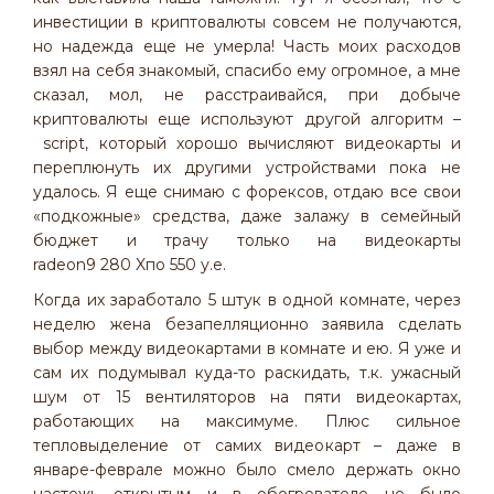
инвестиции в криптовалюты совсем не получаются,
но надежда еще не умерла! Часть моих расходов
взял на себя знакомый, спасибо ему огромное, а мне
сказал, мол, не расстраивайся, при добыче
криптовалюты еще используют другой алгоритм –
script, который хорошо вычисляют видеокарты и
переплюнуть их другими устройствами пока не
удалось. Я еще снимаю с форексов, отдаю все свои
«подкожные» средства, даже залажу в семейный
бюджет и трачу только на видеокарты
radeon9 280 Xпо 550 у.е.
Когда их заработало 5 штук в одной комнате, через
неделю жена безапелляционно заявила сделать
выбор между видеокартами в комнате и ею. Я уже и
сам их подумывал куда-то раскидать, т.к. ужасный
шум от 15 вентиляторов на пяти видеокартах,
работающих на максимуме. Плюс сильное
тепловыделение от самих видеокарт – даже в
январе-феврале можно было смело держать окно