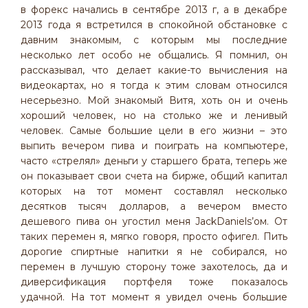
в форекс начались в сентябре 2013 г, а в декабре
2013 года я встретился в спокойной обстановке с
давним знакомым, с которым мы последние
несколько лет особо не общались. Я помнил, он
рассказывал, что делает какие-то вычисления на
видеокартах, но я тогда к этим словам относился
несерьезно. Мой знакомый Витя, хоть он и очень
хороший человек, но на столько же и ленивый
человек. Самые большие цели в его жизни – это
выпить вечером пива и поиграть на компьютере,
часто «стрелял» деньги у старшего брата, теперь же
он показывает свои счета на бирже, общий капитал
которых на тот момент составлял несколько
десятков тысяч долларов, а вечером вместо
дешевого пива он угостил меня JackDaniels’ом. От
таких перемен я, мягко говоря, просто офигел. Пить
дорогие спиртные напитки я не собирался, но
перемен в лучшую сторону тоже захотелось, да и
диверсификация портфеля тоже показалось
удачной. На тот момент я увидел очень большие