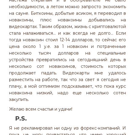
настежь открытым и в обогревателе не было
необходимости, а летом можно запросто экономить
на сауне. Биткоины, добытые асиком, я переводил в
новакоины, плюс новакоины добывались на
видеокартах. Таким образом, жизнь с криптовалютой
стала налаживаться... и как всегда не долго... Если
тогда новакоин стоил 12-14 долларов, то сейчас его
цена около 1 у.е. за 1 новакоин и потраченные
несколько тысяч долларов на специальные
устройства превратились на сегодняшний день в
несколько сот новакоинов, стоимость которых
продолжает падать. Видеокарты мне удалось
разместить на работе, так что за свет я сегодня не
плачу, а мой оптимизм подсказывает, что пока курс
новакоина низкий, надо еще несколько сотен
закупить.
Желаю всем счастья и удачи!
P.S.
Я не рекламировал ни одну из форекс-компаний. И
пока не могу похвастаться, что имею хороший