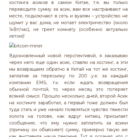
хостинга асиков в самом Китае, т.е. вы только
переводите сумму за асик, вам все настраивают на
месте, подключают в сеть и вуалям – устройство не
шумит у вас дома, не мотает электричество (около
1кВт/час), не греет комнату (особенно актуально
летом)!
Вдохновленный новой перспективой, я заказываю
через него еще один асик, ставлю на хостинг, а эти
мы возвращаем обратно в Китай на тот же хостинг,
заплатив за пересылку по 200 у.е. за каждый
компании EMS, т.к. если ждать возвращения
обычной почтой, то через месяц это потеряет
всякий смысл. Прошло несколько дней, второй Асик
на хостинге заработал, а первый тоже должен был
туда стать и уже начало появляться чувство тяжести
золота на голове, как вдруг китаец присылает
сообщение, что ему нужно заплатить за асики
(причину он объясняет) сумму, примерно такую же
как выставила наша таможня. Тут я осознал, что с