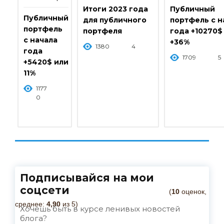
Итоги 2023 года
Публичный
Публичный
для публичного
портфель с н
портфель
портфеля
года +10270$
с начала
+36%
1380
4
года
1709
5
+5420$ или
11%
1177
0
Подписывайся на мои
соцсети
(
10
оценок,
среднее:
4,90
из 5)
Хочешь быть в курсе ленивых новостей
блога?