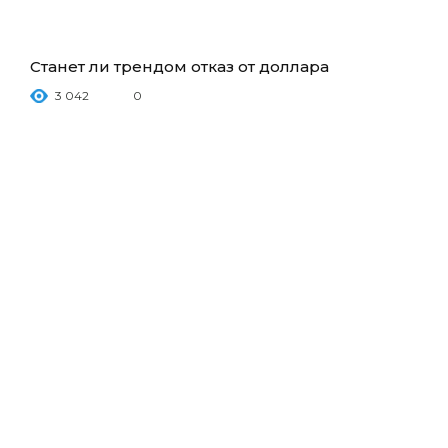
Станет ли трендом отказ от доллара
3 042
0