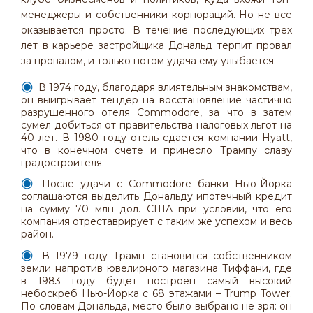
менеджеры и собственники корпораций. Но не все
оказывается просто. В течение последующих трех
лет в карьере застройщика Дональд терпит провал
за провалом, и только потом удача ему улыбается:
В 1974 году, благодаря влиятельным знакомствам,
он выигрывает тендер на восстановление частично
разрушенного отеля Commodore, за что в затем
сумел добиться от правительства налоговых льгот на
40 лет. В 1980 году отель сдается компании Hyatt,
что в конечном счете и принесло Трампу славу
градостроителя.
После удачи с Commodore банки Нью-Йорка
соглашаются выделить Дональду ипотечный кредит
на сумму 70 млн дол. США при условии, что его
компания отреставрирует с таким же успехом и весь
район.
В 1979 году Трамп становится собственником
земли напротив ювелирного магазина Тиффани, где
в 1983 году будет построен самый высокий
небоскреб Нью-Йорка с 68 этажами – Trump Tower.
По словам Дональда, место было выбрано не зря: он