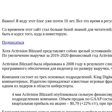
Важно! Я веду этот блог уже почти 10 лет. Все это время я ре
Со временем этот сайт стал больше базой знаний для читателей,
быть в курсе того, куда я инвестирую.
Подписаться
Хотя Activision Blizzard представляет собою зрелый устоявший
По увеличению выручки за 2019–2020 финансовый год Activisi
Activision Blizzard была образована в 2008 году в результате сл
программного обеспечения для видеоигр по размеру выручки, ч
Компания состоит из трех основных подразделений. King Digital
компьютерных. Издателю принадлежат известные игровые франшизы,
одним из лидеров в области киберспорта.
4 мая Activision Blizzard опубликовала сильную финансо
подразделениях компании. Объем продаж по GAAP составил
квартальная прибыль на акцию ‒ $0,79 (+22% г/г), при п
Благодаря введению новых игровых режимов и мобильным возмож