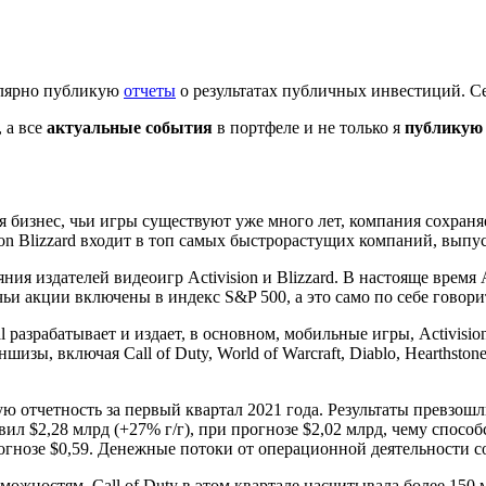
гулярно публикую
отчеты
о результатах публичных инвестиций. Се
 а все
актуальные события
в портфеле и не только я
публикую 
ся бизнес, чьи игры существуют уже много лет, компания сохран
on Blizzard входит в топ самых быстрорастущих компаний, вып
ияния издателей видеоигр Activision и Blizzard. В настояще время
ьи акции включены в индекс S&P 500, а это само по себе говор
 разрабатывает и издает, в основном, мобильные игры, Activision
 включая Call of Duty, World of Warcraft, Diablo, Hearthstone, 
вую отчетность за первый квартал 2021 года. Результаты превзош
 $2,28 млрд (+27% г/г), при прогнозе $2,02 млрд, чему способс
рогнозе $0,59. Денежные потоки от операционной деятельности с
ностям, Call of Duty в этом квартале насчитывала более 150 м