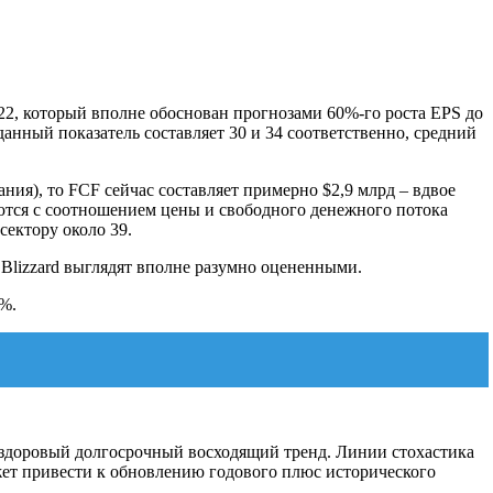
22, который вполне обоснован прогнозами 60%-го роста EPS до
 данный показатель составляет 30 и 34 соответственно, средний
ия), то FCF сейчас составляет примерно $2,9 млрд ‒ вдвое
гуются с соотношением цены и свободного денежного потока
сектору около 39.
Blizzard выглядят вполне разумно оцененными.
2%.
ь здоровый долгосрочный восходящий тренд. Линии
стохастика
жет привести к обновлению годового плюс исторического