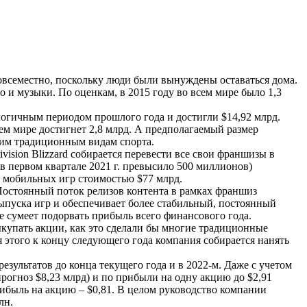
овсеместно, поскольку люди были вынуждены оставаться дома.
и музыки. По оценкам, в 2015 году во всем мире было 1,3
огичным периодом прошлого года и достигли $14,92 млрд.
сем мире достигнет 2,8 млрд. А предполагаемый размер
гим традиционным видам спорта.
ision Blizzard собирается перевести все свои франшизы в
в первом квартале 2021 г. превысило 500 миллионов)
а мобильных игр стоимостью $77 млрд.
. Постоянный поток релизов контента в рамках франшиз
выпуска игр и обеспечивает более стабильный, постоянный
е сумеет подорвать прибыль всего финансового года.
ыкупать акции, как это сделали бы многие традиционные
ля этого к концу следующего года компания собирается нанять
зультатов до конца текущего года и в 2022-м. Даже с учетом
рогноз $8,23 млрд) и по прибыли на одну акцию до $2,91
прибыль на акцию ‒ $0,81. В целом руководство компании
лн.