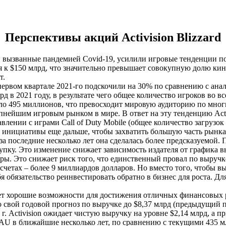
Перспективы акций Activision Blizzard
, вызванные пандемией Covid-19, усилили игровые тенденции п
к $150 млрд, что значительно превышает совокупную долю кино 
т.
рвом квартале 2021-го подскочили на 30% по сравнению с анал
д в 2021 году, в результате чего общее количество игроков во в
коло 495 миллионов, что превосходит мировую аудиторию по мно
нейшим игровым рынком в мире. В ответ на эту тенденцию Activ
ении с играми Call of Duty Mobile (общее количество загрузок 
ти инициативы еще дальше, чтобы захватить большую часть рынк
, за последние несколько лет она сделалась более предсказуемой
купку. Это изменение снижает зависимость издателя от графика 
ры. Это снижает риск того, что единственный провал по выручк
четах ‒ более 9 миллиардов долларов. Но вместо того, чтобы в
ебя обязательство реинвестировать обратно в бизнес для роста. Д
еет хорошие возможности для достижения отличных финансовых ре
о свой годовой прогноз по выручке до $8,37 млрд (предыдущий п
 г. Activision ожидает чистую выручку на уровне $2,14 млрд, а 
AU в ближайшие несколько лет, по сравнению с текущими 435 м