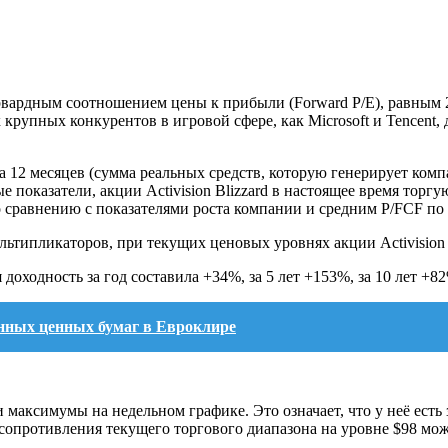
орвардным соотношением цены к прибыли (Forward P/E), равным 
 крупных конкурентов в игровой сфере, как Microsoft и Tencent,
12 месяцев (сумма реальных средств, которую генерирует компан
е показатели, акции Activision Blizzard в настоящее время тор
о сравнению с показателями роста компании и средним P/FCF по 
типликаторов, при текущих ценовых уровнях акции Activision 
оходность за год составила +34%, за 5 лет +153%, за 10 лет +8
нных ценных бумаг в Евроклире
 максимумы на недельном графике. Это означает, что у неё ест
сопротивления текущего торгового диапазона на уровне $98 мо