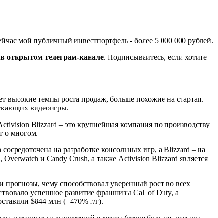
йчас мой публичный инвестпортфель - более 5 000 000 рублей.
в открытом телеграм-канале
. Подписывайтесь, если хотите
яет высокие темпы роста продаж, больше похожие на стартап.
ускающих видеоигры.
 Activision Blizzard ‒ это крупнейшая компания по производству
ит о многом.
 сосредоточена на разработке консольных игр, а Blizzard ‒ на
Overwatch и Candy Crush, а также Activision Blizzard является
ли прогнозы, чему способствовал уверенный рост во всех
твовало успешное развитие франшизы Call of Duty, а
оставили $844 млн (+470% г/г).
лн активных пользователей в месяц (втрое больше, чем два