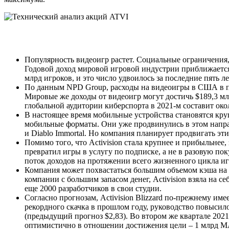
Популярность видеоигр растет. Социальные ограничения
Годовой доход мировой игровой индустрии приближается 
млрд игроков, и это число удвоилось за последние пять ле
По данным NPD Group, расходы на видеоигры в США в пе
Мировые же доходы от видеоигр могут достичь $189,3 млр
глобальной аудитории киберспорта в 2021-м составит о
В настоящее время мобильные устройства становятся круп
мобильные форматы. Они уже продвинулись в этом направл
и Diablo Immortal. Но компания планирует продвигать э
Помимо того, что Activision стала крупнее и прибыльнее
превратил игры в услугу по подписке, а не в разовую по
поток доходов на протяжении всего жизненного цикла иг
Компания может похвастаться большим объемом кэша на с
компании с большим запасом денег, Activision взяла на с
еще 2000 разработчиков в свои студии.
Согласно прогнозам, Activision Blizzard по-прежнему им
рекордного скачка в прошлом году, руководство повысил
(предыдущий прогноз $2,83). Во втором же квартале 2021
оптимистично в отношении достижения цели ‒ 1 млрд M