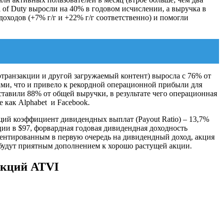
ll of Duty выросли на 40% в годовом исчислении, а выручка в
доходов (+7% г/г и +22% г/г соответственно) и помогли
отранзакции и другой загружаемый контент) выросла с 76% от
ами, что и привело к рекордной операционной прибыли для
тавили 88% от общей выручки, в результате чего операционная
 как Alphabet и Facebook.
ий коэффициент дивидендных выплат (Payout Ratio) ‒ 13,7%
ии в $97, форвардная годовая дивидендная доходность
риентированным в первую очередь на дивидендный доход, акция
, будут приятным дополнением к хорошо растущей акции.
акций ATVI