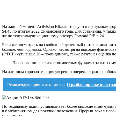
На данный момент Activision Blizzard торгуется с разумным ф
$4,45 по итогам 2022 финансового года.
Для сравнения, у таких
же по телекоммуникационному сектору Forward P/E = 24.
Если же посмотреть на свободный денежный поток компании за 
больше, чем год назад. Однако, несмотря на высокие финансовы
(P/FCF) чуть выше 26 ‒ по-видимому, также разумная оценка п
На основании анализа стоимостных фундаментальных муль
На длинном горизонте акция уверенно опережает рынок: общая д
Рекомендую прочитать также:
О разблокировке иностра
По
теханализу
акция устанавливает более высокие минимумы и
в благоприятном для покупки положении. Прорыв локального 
максимума.