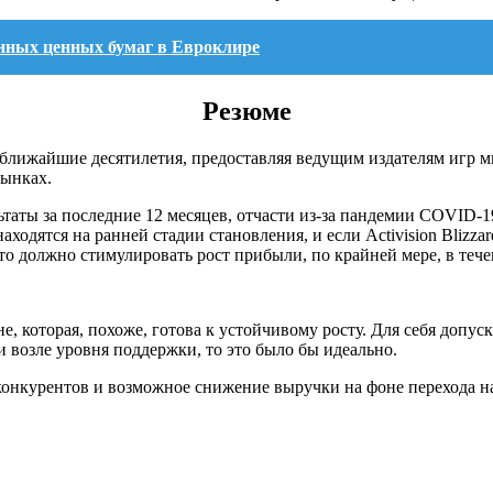
нных ценных бумаг в Евроклире
Резюме
 ближайшие десятилетия, предоставляя ведущим издателям игр 
рынках.
зультаты за последние 12 месяцев, отчасти из-за пандемии COVID
е находятся на ранней стадии становления, и если Activision Bli
 должно стимулировать рост прибыли, по крайней мере, в тече
, которая, похоже, готова к устойчивому росту. Для себя допус
 возле уровня поддержки, то это было бы идеально.
конкурентов и возможное снижение выручки на фоне перехода н