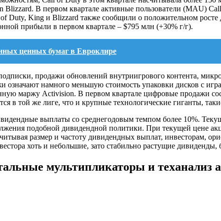
ion Blizzard. В первом квартале активные пользователи (MAU) Ca
 of Duty, King и Blizzard также сообщили о положительном росте 
ионной прибыли в первом квартале ‒ $795 млн (+30% г/г).
нных ценных бумаг в Евроклире
 (подписки, продажи обновлений внутриигрового контента, микр
жи означают намного меньшую стоимость упаковки дисков с игр
нную маржу Activision. В первом квартале цифровые продажи сос
я в той же лиге, что и крупные технологические гиганты, такие
ивидендные выплаты со среднегодовым темпом более 10%. Текущ
олжения подобной дивидендной политики. При текущей цене акц
, учитывая размер и частоту дивидендных выплат, инвесторам, о
инвестора хоть и небольшие, зато стабильно растущие дивиденды
альные мультипликаторы и теханализ 