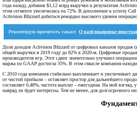
года назад), добавив $1,12 млрд выручки к результатам Activis
этом сегменте увеличилась на 72%. В дополнение к успеху Call
Activision Blizzard добиться рекордно высокого уровня операц
Рекомендую прочитать также:
О разблокировке иностра
Доля доходов Activision Blizzard от цифровых каналов продаж
общей выручки в 2019 году до 82% в 2020-м. Цифровые прода
производителя игр. Этот сдвиг значительно улучшил операцио
маржа по GAAP достигла 35%. В этом смысле компания находитс
С 2010 года компания стабильно выплачивает и увеличивает д
от чистой прибыли ‒ оставляет простор для дальнейшего прод
составляет 0,48%, частота выплат ‒ ежегодная. На мой взгляд
навряд ли будет интересна. Тем не менее, для долгосрочного 
Фундамент