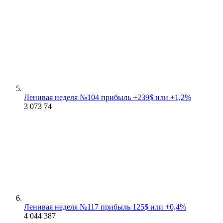
Ленивая неделя №104 прибыль +239$ или +1,2%
3 073
74
Ленивая неделя №117 прибыль 125$ или +0,4%
4 044
387