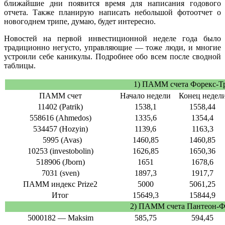
ближайшие дни появится время для написания годового
отчета. Также планирую написать небольшой фотоотчет о
новогоднем трипе, думаю, будет интересно.
Новостей на первой инвестиционной неделе года было
традиционно негусто, управляющие — тоже люди, и многие
устроили себе каникулы. Подробнее обо всем после сводной
таблицы.
1) ПАММ счета Форекс-Т
ПАММ счет
Начало недели
Конец недел
11402 (Patrik)
1538,1
1558,44
558616 (Ahmedos)
1335,6
1354,4
534457 (Hozyin)
1139,6
1163,3
5995 (Avas)
1460,85
1460,85
10253 (investobolin)
1626,85
1650,36
518906 (Jborn)
1651
1678,6
7031 (sven)
1897,3
1917,7
ПАММ индекс Prize2
5000
5061,25
Итог
15649,3
15844,9
2) ПАММ счета Пантеон-
5000182 — Maksim
585,75
594,45