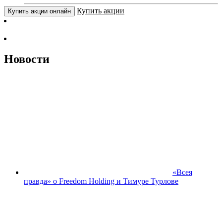
Купить акции
Купить акции онлайн
Новости
«Всея
правда» о Freedom Holding и Тимуре Турлове