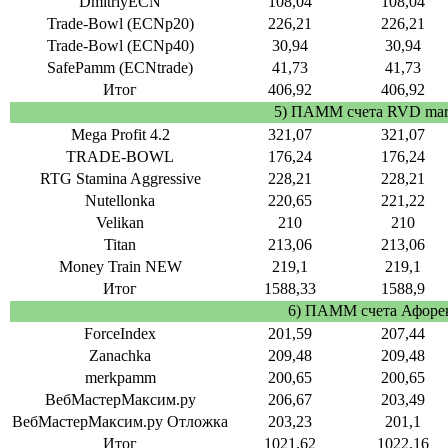
DmitriyECN
108,04
108,04
Trade-Bowl (ECNp20)
226,21
226,21
Trade-Bowl (ECNp40)
30,94
30,94
SafePamm (ECNtrade)
41,73
41,73
Итог
406,92
406,92
5) ПАММ счета RVD mar
Mega Profit 4.2
321,07
321,07
TRADE-BOWL
176,24
176,24
RTG Stamina Aggressive
228,21
228,21
Nutellonka
220,65
221,22
Velikan
210
210
Titan
213,06
213,06
Money Train NEW
219,1
219,1
Итог
1588,33
1588,9
6) ПАММ счета Афоре
ForceIndex
201,59
207,44
Zanachka
209,48
209,48
merkpamm
200,65
200,65
ВебМастерМаксим.ру
206,67
203,49
ВебМастерМаксим.ру Отложка
203,23
201,1
Итог
1021,62
1022,16