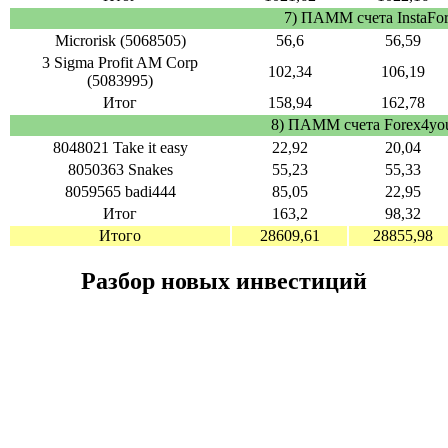
7) ПАММ счета InstaFo
Microrisk (5068505)
56,6
56,59
3 Sigma Profit AM Corp
102,34
106,19
(5083995)
Итог
158,94
162,78
8) ПАММ счета Forex4you
8048021 Take it easy
22,92
20,04
8050363 Snakes
55,23
55,33
8059565 badi444
85,05
22,95
Итог
163,2
98,32
Итого
28609,61
28855,98
Разбор новых инвестиций