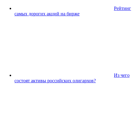
Рейтинг
самых дорогих акций на бирже
Из чего
состоят активы российских олигархов?