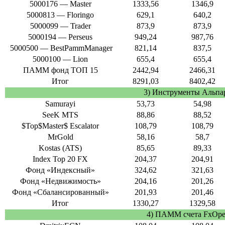
5000176 — Master
1333,56
1346,9
5000813 — Floringo
629,1
640,2
5000099 — Trader
873,9
873,9
5000194 — Perseus
949,24
987,76
5000500 — BestPammManager
821,14
837,5
5000100 — Lion
655,4
655,4
ПАММ фонд ТОП 15
2442,94
2466,31
Итог
8291,03
8402,42
3) Инструменты Альпа
Samurayi
53,73
54,98
SeeK MTS
88,86
88,52
$Top$Master$ Escalator
108,79
108,79
MrGold
58,16
58,7
Kostas (ATS)
85,65
89,33
Index Top 20 FX
204,37
204,91
Фонд «Индексный»
324,62
321,63
Фонд «Недвижимость»
204,16
201,26
Фонд «Сбалансированный»
201,93
201,46
Итог
1330,27
1329,58
4) ПАММ счета FxOp