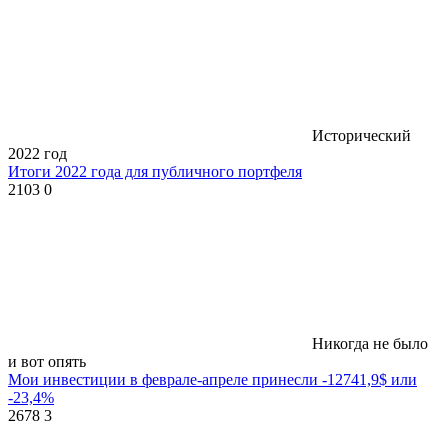
Исторический
2022 год
Итоги 2022 года для публичного портфеля
2103
0
Никогда не было
и вот опять
Мои инвестиции в феврале-апреле принесли -12741,9$ или
-23,4%
2678
3