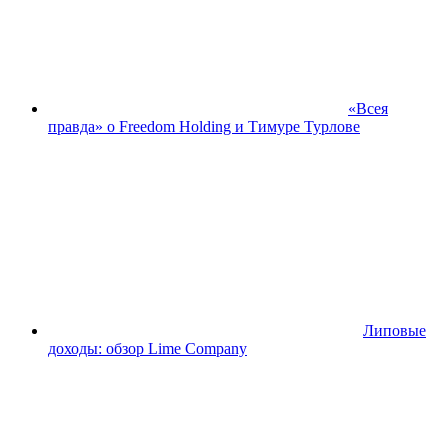
«Всея
правда» о Freedom Holding и Тимуре Турлове
Липовые
доходы: обзор Lime Company