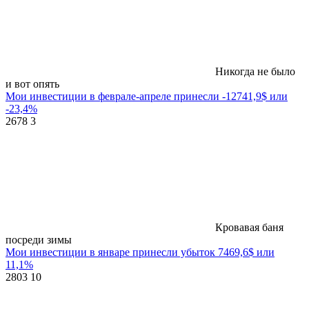
Никогда не было
и вот опять
Мои инвестиции в феврале-апреле принесли -12741,9$ или
-23,4%
2678
3
Кровавая баня
посреди зимы
Мои инвестиции в январе принесли убыток 7469,6$ или
11,1%
2803
10