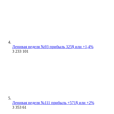
Ленивая неделя №93 прибыль 325$ или +1,4%
3 233
101
Ленивая неделя №111 прибыль +571$ или +2%
3 353
61