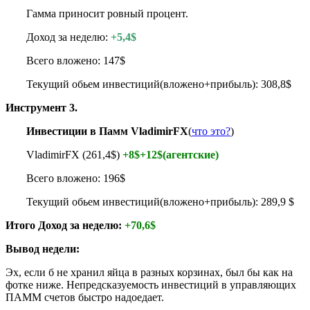
Гамма приносит ровный процент.
Доход за неделю:
+5,4$
Всего вложено: 147$
Текущий обьем инвестиций(вложено+прибыль): 308,8$
Инструмент 3.
Инвестиции в Памм VladimirFX
(
что это?
)
VladimirFX (261,4$)
+8$+12$(агентские)
Всего вложено: 196$
Текущий обьем инвестиций(вложено+прибыль): 289,9 $
Итого Доход за неделю:
+70,6$
Вывод недели:
Эх, если б не хранил яйца в разных корзинах, был бы как на
фотке ниже. Непредсказуемость инвестиций в управляющих
ПАММ счетов быстро надоедает.