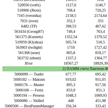
520050 (votfx)
1127,6
1140,7
518906 (Jborn)
708,4
720,25
7165 (veronika)
2158,5
2174,64
7031 (sven)
352,3
355
6482 (TP)
398,53
407,62
563434 (Georgi87)
749,4
763,4
561375 (Kuznets)
1352,54
1379,52
519959 (Klyaksa)
505,74
518,5
563903 (twilight)
1710
1727,42
561368 (sean)
805,8
818,17
563732 (ubunt)
1337,2
1364,77
Итог
18567,27
18929,39
2) ПАММ счета Пантеон-
5000099 — Trader
677,77
695,42
5000182 — Maksim
919,02
951,05
5000176 — Master
895,3
917,56
5000106 — Fenix
833,9
851,3
5000194 — Perseus
1048,3
1069,93
5000080 — Skilled
448
451,98
5000500 — BestPammManager
356,34
333,43