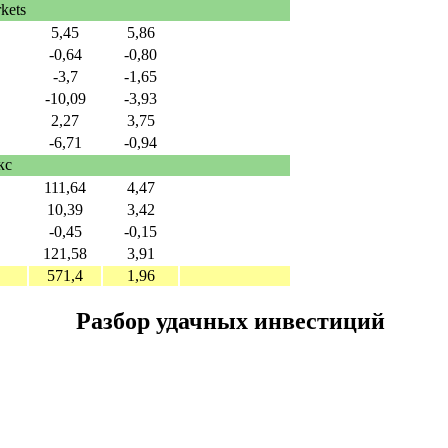
kets
5,45
5,86
-0,64
-0,80
-3,7
-1,65
-10,09
-3,93
2,27
3,75
-6,71
-0,94
кс
111,64
4,47
10,39
3,42
-0,45
-0,15
121,58
3,91
571,4
1,96
Разбор удачных инвестиций