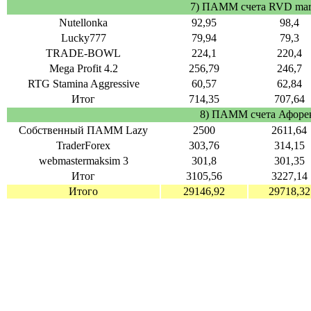
7) ПАММ счета RVD mar
Nutellonka
92,95
98,4
Lucky777
79,94
79,3
TRADE-BOWL
224,1
220,4
Mega Profit 4.2
256,79
246,7
RTG Stamina Aggressive
60,57
62,84
Итог
714,35
707,64
8) ПАММ счета Афоре
Собственный ПАММ Lazy
2500
2611,64
TraderForex
303,76
314,15
webmastermaksim 3
301,8
301,35
Итог
3105,56
3227,14
Итого
29146,92
29718,32