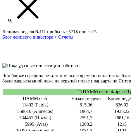
Ленивая неделя №111 прибыль +571$ или +2%
Блог ленивого инвестора
>
Отчеты
Чем ближе середина лета, тем меньше времени остается на бло
были закрыты мной лежа на верхней полке плацкарта на Питер
1) ПАММ счета Форекс-Т
ПАММ счет
Начало недели
Конец нед
11402 (Patrik)
615,36
626,02
558616 (Ahmedos)
1864,7
1935,22
534457 (Hozyin)
2591,7
2681,16
5995 (Avas)
1208,2
1215
10253 (investobolin)
1081,3
1102