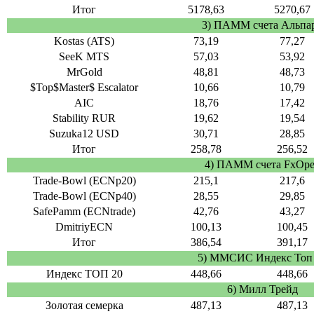
Итог
5178,63
5270,67
3) ПАММ счета Альпа
Kostas (ATS)
73,19
77,27
SeeK MTS
57,03
53,92
MrGold
48,81
48,73
$Top$Master$ Escalator
10,66
10,79
AIC
18,76
17,42
Stability RUR
19,62
19,54
Suzuka12 USD
30,71
28,85
Итог
258,78
256,52
4) ПАММ счета FxOp
Trade-Bowl (ECNp20)
215,1
217,6
Trade-Bowl (ECNp40)
28,55
29,85
SafePamm (ECNtrade)
42,76
43,27
DmitriyECN
100,13
100,45
Итог
386,54
391,17
5) ММСИС Индекс Топ
Индекс ТОП 20
448,66
448,66
6) Милл Трейд
Золотая семерка
487,13
487,13