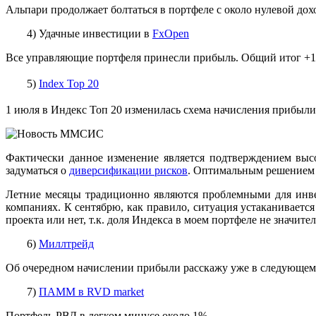
Альпари продолжает болтаться в портфеле с около нулевой до
4) Удачные инвестиции в
FxOpen
Все управляющие портфеля принесли прибыль. Общий итог +1
5)
Index Top 20
1 июля в Индекс Топ 20 изменилась схема начисления прибыли
Фактически данное изменение является подтверждением выс
задуматься о
диверсификации рисков
. Оптимальным решением я
Летние месяцы традиционно являются проблемными для инве
компаниях. К сентябрю, как правило, ситуация устаканивается
проекта или нет, т.к. доля Индекса в моем портфеле не значител
6)
Миллтрейд
Об очередном начислении прибыли расскажу уже в следующем 
7)
ПАММ в RVD market
Портфель РВД в легком минусе около 1%.