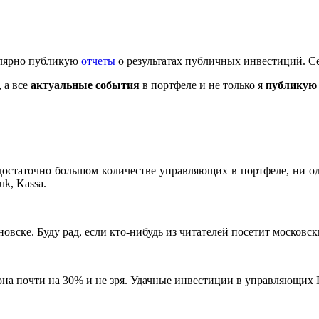
гулярно публикую
отчеты
о результатах публичных инвестиций. Се
 а все
актуальные события
в портфеле и не только я
публикую 
статочно большом количестве управляющих в портфеле, ни оди
k, Kassa.
вске. Буду рад, если кто-нибудь из читателей посетит московск
 почти на 30% и не зря. Удачные инвестиции в управляющих П