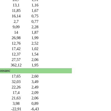
13,1
1,16
11,85
1,67
16,14
0,75
2,7
0,77
9,09
2,28
14
1,87
26,98
1,99
12,76
2,52
17,42
1,02
12,37
1,54
27,57
2,06
362,12
1,95
Финанс
17,65
2,60
32,03
3,49
22,26
2,49
17,4
2,09
21,63
2,06
3,98
0,89
-22,91
-6,43