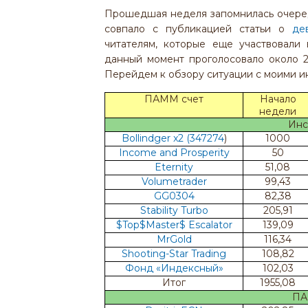
Прошедшая неделя запомнилась очеред
совпало с публикацией статьи о
де
читателям, которые еще участвовали 
данный момент проголосовало около 2
Перейдем к обзору ситуации с моими и
ПАММ счет
Начало
недели
Инс
Bollindger x2 (347274
)
1000
Income and Prosperity
50
Eternity
51,08
Volumetrader
99,43
GG0304
82,38
Stability Turbo
205,91
$Top$Master$ Escalator
139,09
MrGold
116,34
Shooting-Star Trading
108,82
Фонд «Индексный»
102,03
Итог
1955,08
ПА