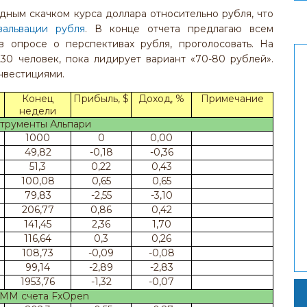
ным скачком курса доллара относительно рубля, что
вальвации рубля
. В конце отчета предлагаю всем
в опросе о перспективах рубля, проголосовать. На
30 человек, пока лидирует вариант «70-80 рублей».
нвестициями.
Конец
Прибыль, $
Доход, %
Примечание
недели
трументы Альпари
1000
0
0,00
49,82
-0,18
-0,36
51,3
0,22
0,43
100,08
0,65
0,65
79,83
-2,55
-3,10
206,77
0,86
0,42
141,45
2,36
1,70
116,64
0,3
0,26
108,73
-0,09
-0,08
99,14
-2,89
-2,83
1953,76
-1,32
-0,07
ММ счета FxOpen