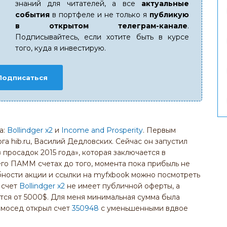
знаний для читателей, а все
актуальные
события
в портфеле и не только я
публикую
в открытом телеграм-канале
.
Подписывайтесь, если хотите быть в курсе
того, куда я инвестирую.
Подписаться
а:
Bollindger x2
и
Income and Prosperity
. Первым
га hib.ru, Василий Дедловских. Сейчас он запустил
росадок 2015 года», которая заключается в
го ПАММ счетах до того, момента пока прибыль не
ности акции и ссылки на myfxbook можно посмотреть
 счет
Bollindger x2
не имеет публичной оферты, а
тся от 5000$. Для меня минимальная сумма была
омосед открыл счет
350948
с уменьшенными вдвое