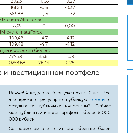
202,3
-0,55
-0,27
161,58
-0,6
-0,37
363,88
-1,15
-0,32
 счета Alfa-Forex
55,65
0
0,00
 счета InstaForex
109,48
-4,7
-4,12
109,48
-4,7
-4,12
ции в оффлайн бизнес
7775,91
83,61
1,09
10258,68
76,44
0,75
 в инвестиционном портфеле
Важно! Я веду этот блог уже почти 10 лет. Все
это время я регулярно публикую
отчеты
о
результатах публичных инвестиций. Сейчас
мой публичный инвестпортфель - более 5 000
000 рублей.
Со временем этот сайт стал больше базой