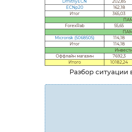
DmitriyECN
202,85
ECNp20
162,18
Итог
365,03
ПАММ
ForexRab
55,65
ПАММ
Microrisk (5068505)
114,18
Итог
114,18
Инвести
Оффлайн магазин
7692,3
Итого
10182,24
Разбор ситуации