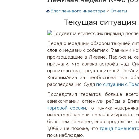
>
Блог ленивого инвестора
Отчеты
Текущая ситуация
Перед очередным обзором текущей ситу
слов о недавних событиях. Главными н
произошедшие в Ливане, Париже и, ка
признали, что авиакатастрофа над Си
правительства, представителей РосАвиа
КогалымАвиа за необоснованные обв
расследования. Судя
по ситуации с Тра
Последствия терактов больше всего
авиакомпании отменили рейсы в Егип
торговой сессии
, то паника наверняка
инвесторы успели проанализировать 
было. Тем не менее, евро продолжает т
1,066 и не похоже, что
тренд поменяетс
пока наблюдаю.