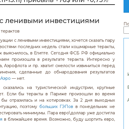
 с ленивыми инвестициями
По
ации с ленивыми инвестициями, хочется сказать пару
овостями последних недель стали кошмарные теракты,
к выяснилось, в Египте. Сегодня ФСБ РФ официально
наем произошла в результате теракта. Интересно у
, Аэрофлота и пр. хватит смелости извиниться перед
инения, сделанные до обнародования результатов
сАэро
— нет.
 сказались на туристической индустрии, крупные
ет. Если бы теракты в Париже произошли во время
 бы отразилась и на котировках. За 2 дня выходных
ситуацию, поэтому
больших ГЭПов
в понедельник не
естировать минимумы. Пара евро\доллар уже достигла
я
в ближайшее время. Возможно, буду шортить евро,