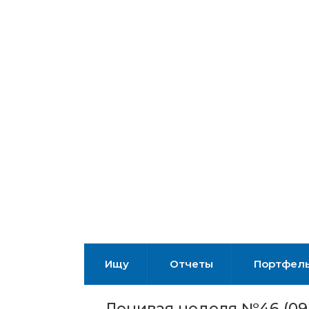
Ищу
Отчеты
Портфел
Ленивая неделя №46 (09.1