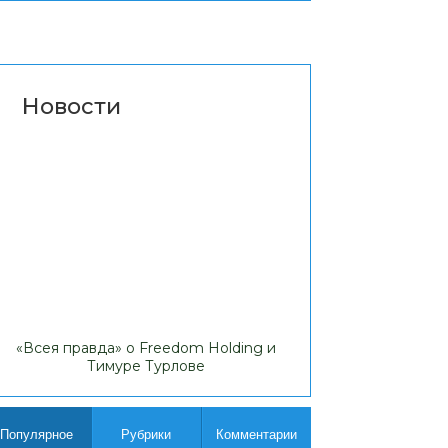
Новости
«Всея правда» о Freedom Holding и
Липовые доходы
Тимуре Турлове
Comp
Популярное
Рубрики
Комментарии