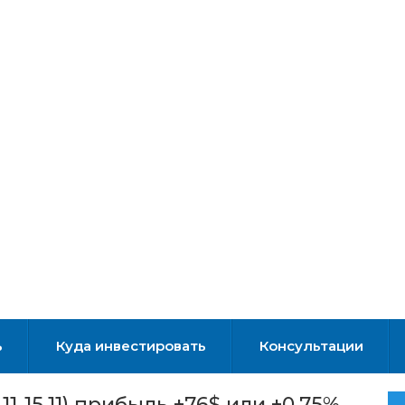
ь
Куда инвестировать
Консультации
1-15.11) прибыль +76$ или +0,75%