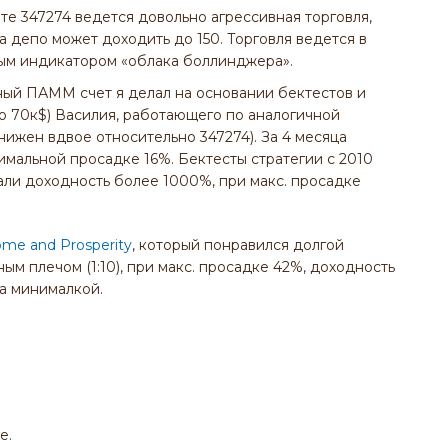
ете 347274 ведется довольно агрессивная торговля,
а депо может доходить до 150. Торговля ведется в
м индикатором «облака боллинджера».
ный ПАММ счет я делал на основании бектестов и
о 70к$) Василия, работающего по аналогичной
снижен вдвое относительно 347274). За 4 месяца
имальной просадке 16%. Бектесты стратегии с 2010
али доходность более 1000%, при макс. просадке
ome and Prosperity
, который понравился долгой
ным плечом (1:10), при макс. просадке 42%, доходность
ка минималкой.
е.