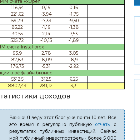
ММ счета FxOpen
118,54
0,19
0,16
221,62
-3,94
-1,75
69,79
-7,33
-9,50
85,22
-1,19
-1,38
30,55
2,14
7,53
525,72
-10,13
-1,89
 счета InstaForex
93,9
2,78
3,05
82,83
-8,09
-8,9
176,73
-5,31
-2,92
ции в оффлайн бизнес
5312,5
312,5
6,25
8807,43
281,12
3,3
статистики доходов
Важно! Я веду этот блог уже почти 10 лет. Все
это время я регулярно публикую
отчеты
о
результатах публичных инвестиций. Сейчас
мой публичный инвестпортфель - более 5 000