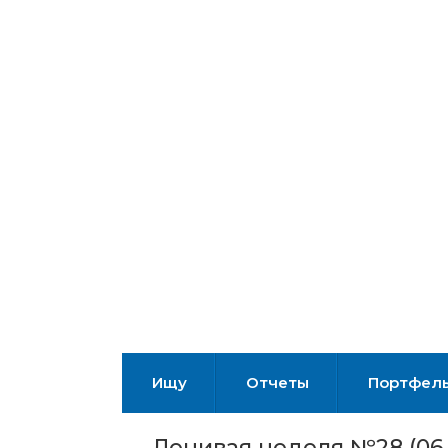
Ищу
Отчеты
Портфел
Ленивая неделя №28 (06.0