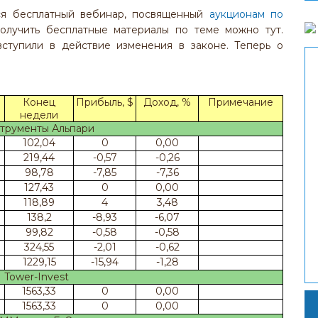
ся бесплатный вебинар, посвященный
аукционам по
получить бесплатные материалы по теме можно тут.
вступили в действие изменения в законе. Теперь о
Конец
Прибыль, $
Доход, %
Примечание
недели
трументы Альпари
102,04
0
0,00
219,44
-0,57
-0,26
98,78
-7,85
-7,36
127,43
0
0,00
118,89
4
3,48
138,2
-8,93
-6,07
99,82
-0,58
-0,58
324,55
-2,01
-0,62
1229,15
-15,94
-1,28
Tower-Invest
1563,33
0
0,00
1563,33
0
0,00