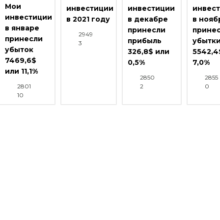
Мои
инвестиции
инвестиции
инвес
инвестиции
в 2021 году
в декабре
в нояб
в январе
принесли
прине
2949
принесли
прибыль
убытк
3
убыток
326,8$ или
5542,4
7469,6$
0,5%
7,0%
или 11,1%
2850
2855
2801
2
0
10