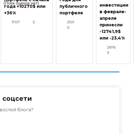
(Пока оценок нет)
инвестиции
года +10270$ или
публичного
в феврале-
+36%
портфеля
апреле
1707
5
2101
принесли
0
-12741,9$
или -23,4%
2676
3
 соцсети
востей блога?