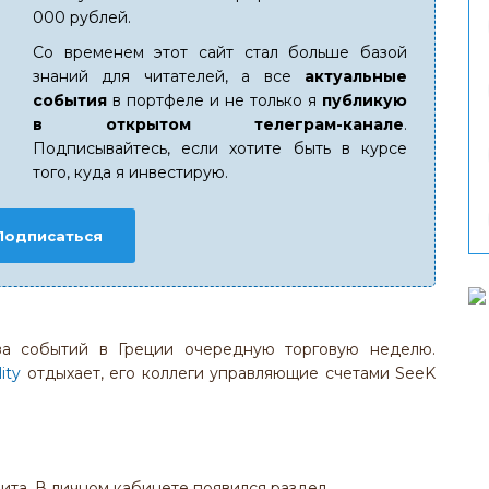
000 рублей.
Со временем этот сайт стал больше базой
знаний для читателей, а все
актуальные
события
в портфеле и не только я
публикую
в открытом телеграм-канале
.
Подписывайтесь, если хотите быть в курсе
того, куда я инвестирую.
Подписаться
з-за событий в Греции очередную торговую неделю.
lity
отдыхает, его коллеги управляющие счетами SeeK
ита. В личном кабинете появился раздел