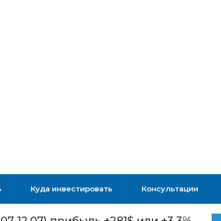
ь
Куда инвестировать
Консультации
7-12.07) прибыль +281$ или +3,3%