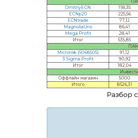
ПА
DmitriyECN
118,35
ECNp20
225,56
ECNtrade
77,12
MagnoliaUno
86,41
Mega Profit
28,41
Итог
535,85
ПАММ
Microrisk (5068505)
91,12
3 Sigma Profit
90,92
Итог
182,04
Инвести
Оффлайн магазин
5000
Итого
8526,31
Разбор 