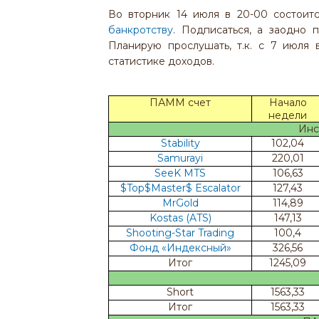
Во вторник 14 июля в 20-00 состоит
банкротству
. Подписаться, а заодно 
Планирую прослушать, т.к. с 7 июля 
статистике доходов.
ПАММ счет
Начало
недели
Инс
Stability
102,04
Samurayi
220,01
SeeK MTS
106,63
$Top$Master$ Escalator
127,43
MrGold
114,89
Kostas (ATS)
147,13
Shooting-Star Trading
100,4
Фонд «Индексный»
326,56
Итог
1245,09
Short
1563,33
Итог
1563,33