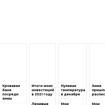
Кровавая
Итоги моих
Нулевая
Зима
баня
инвестиций
температура
пришла
посреди
в 2021 году
в декабре
распи
зимы
Ленивые
Мои
Мои