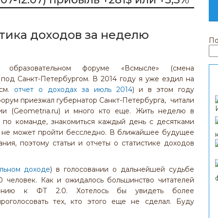
тика доходов за неделю
По
бразовательном форуме «Всмысле» (смена
под Санкт-Петербургом. В 2014 году я уже ездил на
(см.
отчет о доходах за июль 2014
) и в этом году
форум приезжал губернатор Санкт-Петербурга, читали
ии (Geometria.ru) и много кто еще. Жить неделю в
я по команде, знакомиться каждый день с десятками
 не может пройти бесследно. В ближайшее будущее
ния, поэтому статьи и отчеты о статистике доходов
альном доходе
) в голосовании о дальнейшей судьбе
0 человек. Как и ожидалось большинство читателей
шению к ФТ 2.0. Хотелось бы увидеть более
роголосовать тех, кто этого еще не сделал. Буду