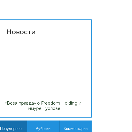
Новости
«Всея правда» о Freedom Holding и
Липовые доходы
Тимуре Турлове
Comp
Популярное
Рубрики
Комментарии