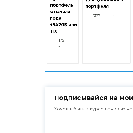
портфель
портфеля
с начала
1377
4
года
+5420$ или
11%
1175
0
Подписывайся на мои
Хочешь быть в курсе ленивых но