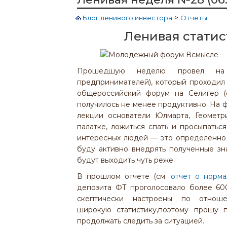
>
Блог ленивого инвестора
Отчеты
Ленивая статис
Прошедшую неделю провел на о
предпринимателей), который проходил 
общероссийский форум на Селигер 
получилось не менее продуктивно. На 
лекции основатели Юлмарта, Геометр
палатке, ложиться спать и просыпатьс
интересных людей — это определенно
буду активно внедрять полученные зна
будут выходить чуть реже.
В прошлом отчете (см.
отчет о норм
депозита ФТ проголосовало более 60
скептически настроены по отно
широкую статистику,поэтому прошу п
продолжать следить за ситуацией.