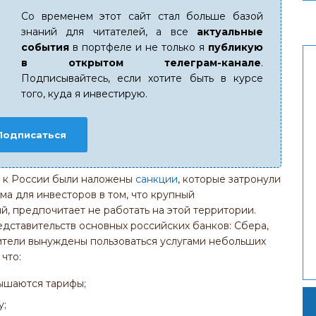
Со временем этот сайт стал больше базой
знаний для читателей, а все
актуальные
события
в портфеле и не только я
публикую
в открытом телеграм-канале
.
Подписывайтесь, если хотите быть в курсе
того, куда я инвестирую.
Подписаться
а к России были наложены
санкции
, которые затронули
а для инвесторов в том, что крупный
й, предпочитает не работать на этой территории.
дставительств основных российских банков: Сбера,
жители вынуждены пользоваться услугами небольших
что:
вышаются тарифы;
у;