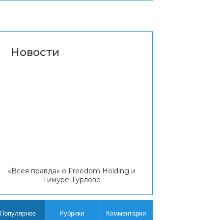
Новости
«Всея правда» о Freedom Holding и
Липовые доходы
Тимуре Турлове
Comp
Популярное
Рубрики
Комментарии