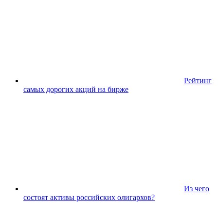
Рейтинг
самых дорогих акций на бирже
Из чего
состоят активы российских олигархов?