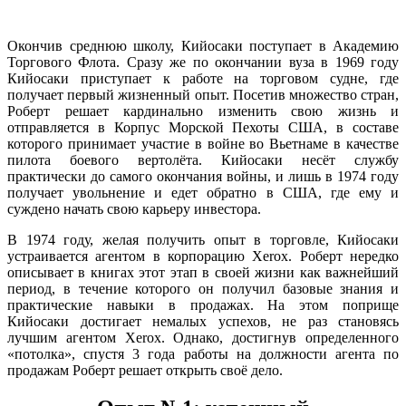
Окончив среднюю школу, Кийосаки поступает в Академию
Торгового Флота. Сразу же по окончании вуза в 1969 году
Кийосаки приступает к работе на торговом судне, где
получает первый жизненный опыт. Посетив множество стран,
Роберт решает кардинально изменить свою жизнь и
отправляется в Корпус Морской Пехоты США, в составе
которого принимает участие в войне во Вьетнаме в качестве
пилота боевого вертолёта. Кийосаки несёт службу
практически до самого окончания войны, и лишь в 1974 году
получает увольнение и едет обратно в США, где ему и
суждено начать свою карьеру инвестора.
В 1974 году, желая получить опыт в торговле, Кийосаки
устраивается агентом в корпорацию Xerox. Роберт нередко
описывает в книгах этот этап в своей жизни как важнейший
период, в течение которого он получил базовые знания и
практические навыки в продажах. На этом поприще
Кийосаки достигает немалых успехов, не раз становясь
лучшим агентом Xerox. Однако, достигнув определенного
«потолка», спустя 3 года работы на должности агента по
продажам Роберт решает открыть своё дело.