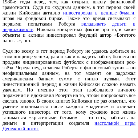
1980-е годы перед тем, как открыть школу финансовой
грамотности. Судя по скудным данным, в тот период своей
жизни Кийосаки активно
инвестировал в ценные бумаги
,
играя на фондовой бирже. Также это время связывают с
первыми попытками Роберта
вкладывать деньги в
недвижимость
. Никаких конкретных фактов про то, в какие
объекты и активы инвестировал будущий автор «Богатого
папы…», нет.
Судя по всему, в тот период Роберту не удалось добиться на
этом поприще успеха, равно как и наладить работу бизнеса по
продаже лицензированных футболок с изображениями рок-
звёзд. Череда неудач завела Роберта в финансовый тупик – по
неофициальным данным, на тот момент он задолжал
американским банкам сумму с пятью нулями. Этот
инвестиционный период в жизни Кийосаки сложно назвать
удачным. Но именно этот этап глобального личного
поражения и вдохновил Роберта на то, чтобы попробовать всё
сделать заново. В своих книгах Кийосаки не раз отметил, что
умение подниматься после каждого «падения» и отличает
успешного инвестора от того, кому суждено всю жизнь
заниматься «крысиными бегами» — то есть, работать на
деньги в интерпретации создателя
настольной игры
Денежный поток
.