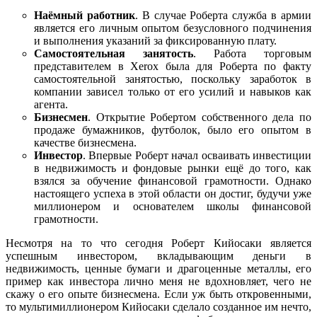
Наёмный работник
. В случае Роберта служба в армии
является его личным опытом безусловного подчинения
и выполнения указаний за фиксированную плату.
Самостоятельная занятость
. Работа торговым
представителем в Xerox была для Роберта по факту
самостоятельной занятостью, поскольку заработок в
компании зависел только от его усилий и навыков как
агента.
Бизнесмен
. Открытие Робертом собственного дела по
продаже бумажников, футболок, было его опытом в
качестве бизнесмена.
Инвестор
. Впервые Роберт начал осваивать инвестиции
в недвижимость и фондовые рынки ещё до того, как
взялся за обучение финансовой грамотности. Однако
настоящего успеха в этой области он достиг, будучи уже
миллионером и основателем школы финансовой
грамотности.
Несмотря на то что сегодня Роберт Кийосаки является
успешным инвестором, вкладывающим деньги в
недвижимость, ценные бумаги и драгоценные металлы, его
пример как инвестора лично меня не вдохновляет, чего не
скажу о его опыте бизнесмена. Если уж быть откровенными,
то мультимиллионером Кийосаки сделало созданное им нечто,