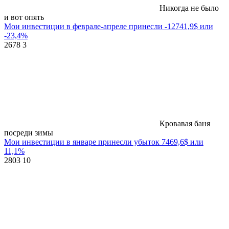
Никогда не было
и вот опять
Мои инвестиции в феврале-апреле принесли -12741,9$ или
-23,4%
2678
3
Кровавая баня
посреди зимы
Мои инвестиции в январе принесли убыток 7469,6$ или
11,1%
2803
10