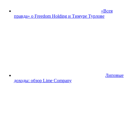
«Всея
правда» о Freedom Holding и Тимуре Турлове
Липовые
доходы: обзор Lime Company