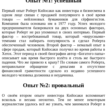
Опыт №1: успешный
Первый опыт Роберт Кийосаки как инвестора и бизнесмена в
одном лице связан с продажей популярного в своё время
товара — нейлоновых бумажников для сёрфингистов.
Компания была основана им в 1977 году. Успех молодого
предпринимателя базировался на двух основных факторах,
которые Роберт не раз упоминал в своих интервью. Первый
фактор – востребованный товар, который «вирусными»
темпами стал набирать популярность и сделал Роберта
обеспеченный человеком. Второй фактор – немалый опыт в
сфере продаж, который Кийосаки получил во время работы в
Xerox. Этот период в своей биографии автор «Богатого папы»
описывает как время быстрого взлёта и столь же быстрого
падения. Что же привело к краху? По словам самого Роберта,
неправильное обращение с деньгами и отсутствие
финансовой грамотности сделало из недавно успешного
молодого человека должника и неудачника.
Опыт №2: провальный
О своём втором опыте инвестора Кийосаки вспоминает
вскользь и весьма неохотно. Тем не менее некоторым
журналистам удалось всё же узнать, чем занимался Роберт в