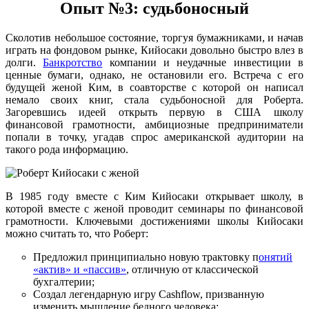
Опыт №3: судьбоносный
Сколотив небольшое состояние, торгуя бумажниками, и начав
играть на фондовом рынке, Кийосаки довольно быстро влез в
долги.
Банкротство
компании и неудачные инвестиции в
ценные бумаги, однако, не остановили его. Встреча с его
будущей женой Ким, в соавторстве с которой он написал
немало своих книг, стала судьбоносной для Роберта.
Загоревшись идеей открыть первую в США школу
финансовой грамотности, амбициозные предприниматели
попали в точку, угадав спрос американской аудитории на
такого рода информацию.
В 1985 году вместе с Ким Кийосаки открывает школу, в
которой вместе с женой проводит семинары по финансовой
грамотности. Ключевыми достижениями школы Кийосаки
можно считать то, что Роберт:
Предложил принципиально новую трактовку п
онятий
«актив» и «пассив»
, отличную от классической
бухгалтерии;
Создал легендарную игру Cashflow, призванную
изменить мышление бедного человека;