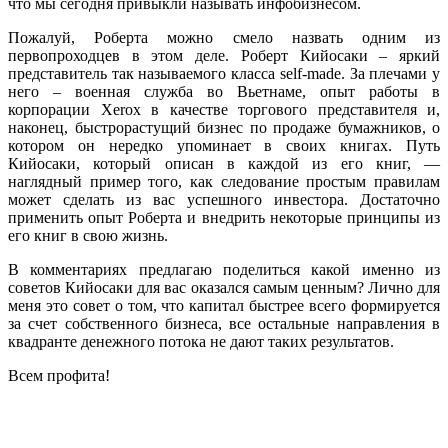
что мы сегодня привыкли называть инфобизнесом.
Пожалуй, Роберта можно смело назвать одним из
первопроходцев в этом деле. Роберт Кийосаки – яркий
представитель так называемого класса self-made. За плечами у
него – военная служба во Вьетнаме, опыт работы в
корпорации Xerox в качестве торгового представителя и,
наконец, быстрорастущий бизнес по продаже бумажников, о
котором он нередко упоминает в своих книгах. Путь
Кийосаки, который описан в каждой из его книг, —
наглядный пример того, как следование простым правилам
может сделать из вас успешного инвестора. Достаточно
применить опыт Роберта и внедрить некоторые принципы из
его книг в свою жизнь.
В комментариях предлагаю поделиться какой именно из
советов Кийосаки для вас оказался самым ценным? Лично для
меня это совет о том, что капитал быстрее всего формируется
за счет собственного бизнеса, все остальные направления в
квадранте денежного потока не дают таких результатов.
Всем профита!