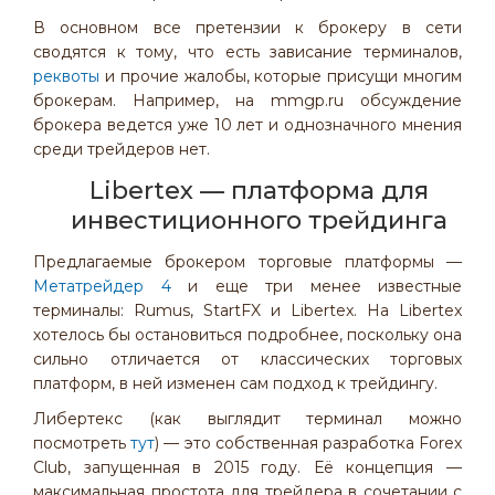
В основном все претензии к брокеру в сети
сводятся к тому, что есть зависание терминалов,
реквоты
и прочие жалобы, которые присущи многим
брокерам. Например, на mmgp.ru обсуждение
брокера ведется уже 10 лет и однозначного мнения
среди трейдеров нет.
Libertex — платформа для
инвестиционного трейдинга
Предлагаемые брокером торговые платформы —
Метатрейдер 4
и еще три менее известные
терминалы: Rumus, StartFX и Libertex. На Libertex
хотелось бы остановиться подробнее, поскольку она
сильно отличается от классических торговых
платформ, в ней изменен сам подход к трейдингу.
Либертекс (как выглядит терминал можно
посмотреть
тут
) — это собственная разработка Forex
Club, запущенная в 2015 году. Её концепция —
максимальная простота для трейдера в сочетании с