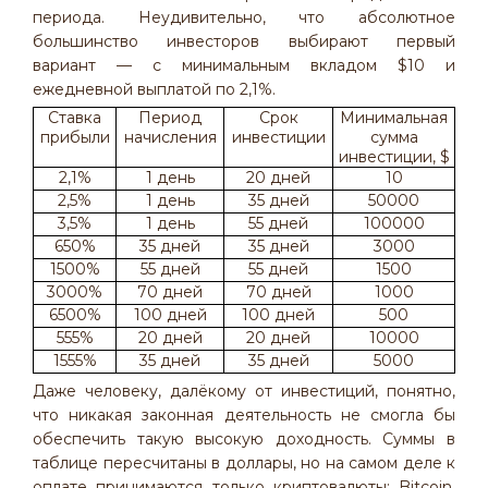
периода. Неудивительно, что абсолютное
большинство инвесторов выбирают первый
вариант — с минимальным вкладом $10 и
ежедневной выплатой по 2,1%.
Ставка
Период
Срок
Минимальная
прибыли
начисления
инвестиции
сумма
инвестиции, $
2,1%
1 день
20 дней
10
2,5%
1 день
35 дней
50000
3,5%
1 день
55 дней
100000
650%
35 дней
35 дней
3000
1500%
55 дней
55 дней
1500
3000%
70 дней
70 дней
1000
6500%
100 дней
100 дней
500
555%
20 дней
20 дней
10000
1555%
35 дней
35 дней
5000
Даже человеку, далёкому от инвестиций, понятно,
что никакая законная деятельность не смогла бы
обеспечить такую высокую доходность. Суммы в
таблице пересчитаны в доллары, но на самом деле к
оплате принимаются только криптовалюты: Bitcoin,