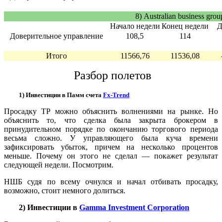
8) Australian business grou
Начало недели
Конец недели
Д
Доверительное управление
108,5
114
Итого
11566,76
11536,08
Разбор полетов
1) Инвестиции в Памм счета
Fx-Trend
Просадку TP можно объяснить волнениями на рынке. Но
объяснить то, что сделка была закрыта брокером в
принудительном порядке по окончанию торгового периода
весьма сложно. У управляющего была куча времени
зафиксировать убыток, причем на несколько процентов
меньше. Почему он этого не сделал — покажет результат
следующей недели. Посмотрим.
НШБ судя по всему очнулся и начал отбивать просадку,
возможно, стоит немного долиться.
2) Инвестиции в
Gamma Investment Corporation