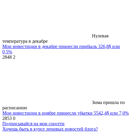
Нулевая
температура в декабре
Мои инвестиции в декабре принесли прибыль 326,8$ или
0,5%
2848
2
Зима пришла по
расписанию
Мои инвестиции в ноябре принесли убытки 5542,4$ или 7,0%
2853
0
Подписывайся на мои соцсети
Хочешь быть в курсе ленивых новостей блога?