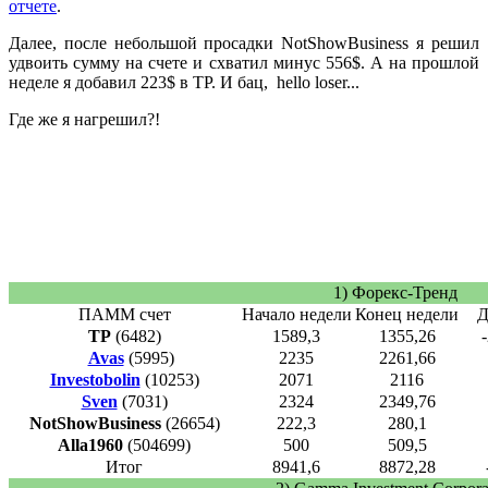
отчете
.
Далее, после небольшой просадки NotShowBusiness я решил
удвоить сумму на счете и схватил минус 556$. А на прошлой
неделе я добавил 223$ в TP. И бац, hello loser...
Где же я нагрешил?!
1) Форекс-Тренд
ПАММ счет
Начало недели
Конец недели
Д
TP
(6482)
1589,3
1355,26
Avas
(5995)
2235
2261,66
Investobolin
(10253)
2071
2116
Sven
(7031)
2324
2349,76
NotShowBusiness
(26654)
222,3
280,1
Alla1960
(504699)
500
509,5
Итог
8941,6
8872,28