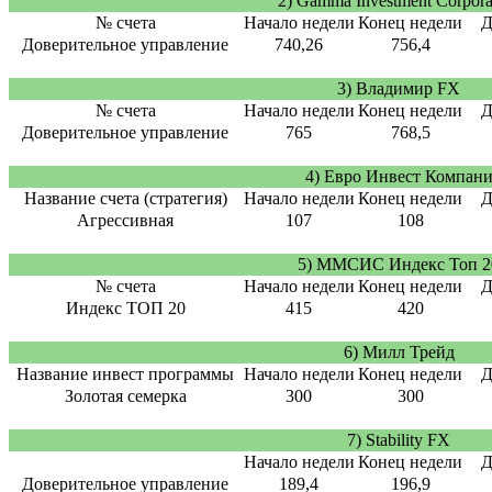
2) Gamma Investment Corpora
№ счета
Начало недели
Конец недели
Д
Доверительное управление
740,26
756,4
3) Владимир FX
№ счета
Начало недели
Конец недели
Д
Доверительное управление
765
768,5
4) Евро Инвест Компан
Название счета (стратегия)
Начало недели
Конец недели
Д
Агрессивная
107
108
5) ММСИС Индекс Топ 2
№ счета
Начало недели
Конец недели
Д
Индекс ТОП 20
415
420
6) Милл Трейд
Название инвест программы
Начало недели
Конец недели
Д
Золотая семерка
300
300
7) Stability FX
Начало недели
Конец недели
Д
Доверительное управление
189,4
196,9