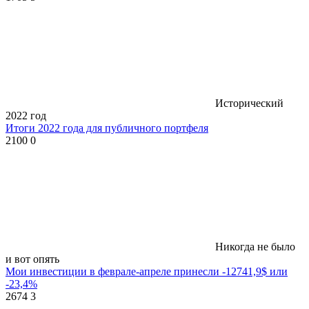
Исторический
2022 год
Итоги 2022 года для публичного портфеля
2100
0
Никогда не было
и вот опять
Мои инвестиции в феврале-апреле принесли -12741,9$ или
-23,4%
2674
3